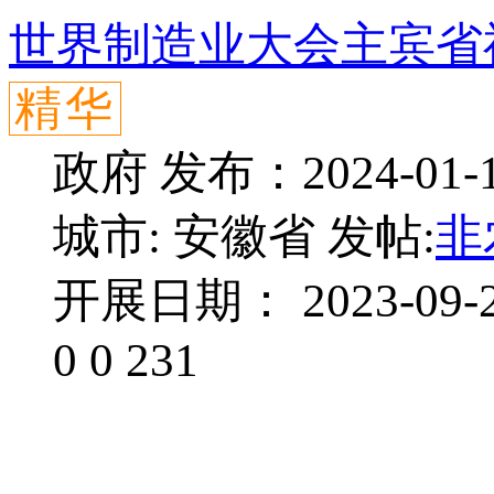
世界制造业大会主宾省
精华
政府
发布：2024-01-
城市: 安徽省
发帖:
非
开展日期： 2023-09-
0
0
231