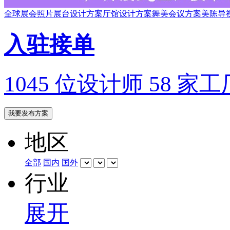
全球展会照片
展台设计方案
厅馆设计方案
舞美会议方案
美陈导
入驻接单
1045 位设计师 58 家工
我要发布方案
地区
全部
国内
国外
行业
展开