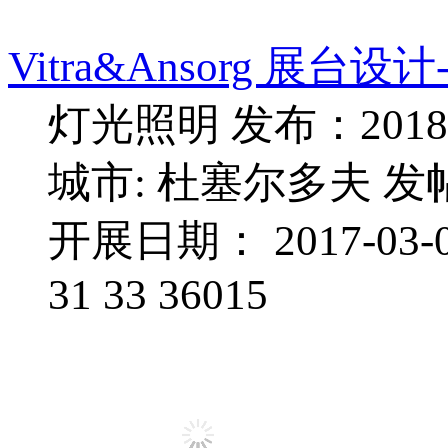
Vitra&Ansorg 展台设计
灯光照明
发布：2018-
城市: 杜塞尔多夫
发
开展日期： 2017-03-
31
33
36015