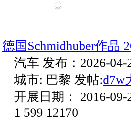
德国Schmidhuber作品
汽车
发布：2026-04-
城市: 巴黎
发帖:
d7
开展日期： 2016-09-
1
599
12170