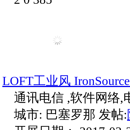
LOFT工业风 IronSourc
通讯电信 ,软件网络
城市: 巴塞罗那
发帖: