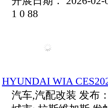
开展日期： 2026-02-
1
0
88
HYUNDAI WIA CES20
汽车,汽配改装
发布：2