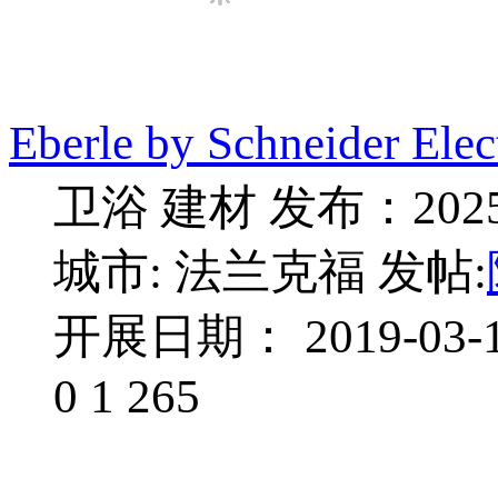
Eberle by Schneider Elec
卫浴 建材
发布：2025-
城市: 法兰克福
发帖:
开展日期： 2019-03-
0
1
265