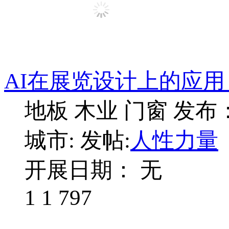
AI在展览设计上的应用 （
地板 木业 门窗
发布：2
城市:
发帖:
人性力量
开展日期： 无
1
1
797