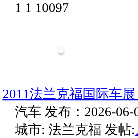
1
1
10097
2011法兰克福国际车展（
汽车
发布：2026-06-
城市: 法兰克福
发帖: