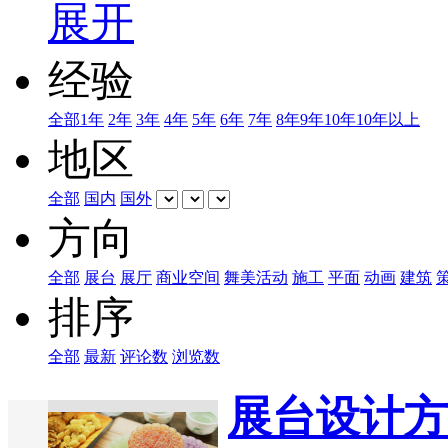
展开
经验
全部
1年
2年
3年
4年
5年
6年
7年
8年
9年
10年
10年以上
地区
全部
国内
国外
方向
全部
展台
展厅
商业空间
舞美活动
施工
平面
动画
建筑
排序
全部
最新
评论数
浏览数
展台设计方