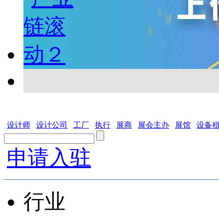
设计师
设计公司
工厂
执行
展商
展会主办
展馆
设备
申请入驻
行业