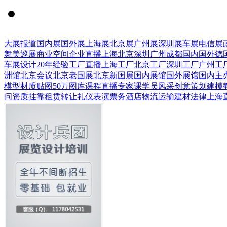
大展报道
国内展
国外展
上海展
北京展
广州展
深圳展
车展
电信展
舞美巡展
商业空间
企业直播
上海
北京
深圳
广州
成都
国内
国外
德
车展设计
20年经验
工厂直播
上海工厂
北京工厂
深圳工厂
广州工
洲馆
北京会议
北京老国展
北京新国展
国内展馆
国外展馆
国内主
模型
材质贴图
50万图库
课程直播
专家课
学员风采
创意策划
建模
问
资质挂靠
租赁转让
礼仪表演
票务酒店
物流运输
建材
法律
上海