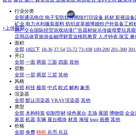
本月新增模型：
2个
行业分类
本月最高收入：
116兵豆
全部
通讯电信
电子安防
软件网络
打印设备 耗材
影视设备
矿业
电力水利
服装
面料 纺织
皮革
婚博婚纱
户外装备
工程
+上传模型
府
广交会
国际经贸
游戏动漫
广告器材
娱乐传媒
母婴玩具
眼
店用品
体育
旅游
金融理财
置业移民
教育 人才
钟表 珠宝 
面积
全部
18以下
18-36
37-54
55-72
73-108
109-200
201-300
301
开口
全部
一面
两面
三面
四面
其他
层数
全部
一层
两层
三层
其他
风格
全部
科技
极简
中式
欧式
解构
象形
渲染器
全部
默认渲染器
VRAY渲染器
其他
类型
全部
木构特装
铝制型材
绿色展台
主场
展团
博物馆
企业
家居
机器
车辆
展台模块
材质
海报
logo
画册
其他
价格
全部
免费
特价
兵币
兵豆