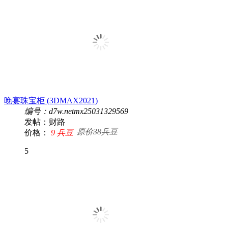
晚宴珠宝柜 (3DMAX2021)
编号：d7w.netmx25031329569
发帖：财路
原价38兵豆
价格：
9 兵豆
5