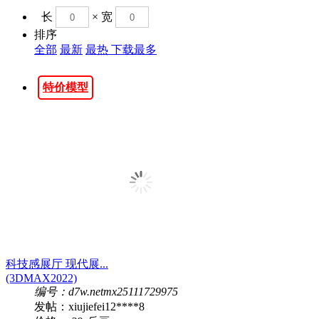
长
× 宽
排序
全部
最新
最热
下载最多
特价模型
科技感展厅 现代展...
(3DMAX2022)
编号：d7w.netmx25111729975
发帖：xiujiefei12****8