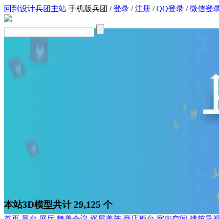
回到设计兵团主站
手机版兵团
/
登录
/
注册
/
QQ登录
/
微信登
本站3D模型共计 29,125 个
首页
展台
展厅
舞美会议
巡展美陈
商店柜台
室内空间
建筑导