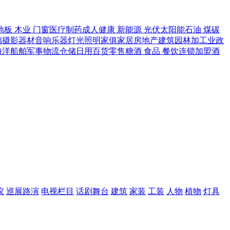
地板 木业 门窗
医疗制药
成人健康
新能源
光伏太阳能
石油 煤碳
璃
摄影器材
音响乐器
灯光照明
家俱家居
房地产
建筑园林
加工业
政
海洋船舶
军事
物流仓储
日用百货
零售
糖酒 食品 餐饮
连锁加盟
酒
议
巡展路演
电视栏目
话剧舞台
建筑
家装
工装
人物
植物
灯具