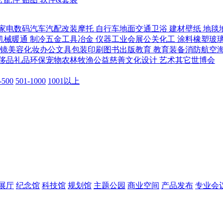
家电数码
汽车
汽配改装
摩托 自行车
地面交通
卫浴 建材
壁纸 地毯
机械
暖通 制冷
五金工具
冶金 仪器
工业
会展公关
化工 涂料
橡塑
玻
镜
美容化妆
办公文具
包装印刷
图书出版
教育 教育装备
消防
航空
奢侈品
礼品
环保
宠物
农林牧渔
公益慈善
文化
设计 艺术
其它
世博会
-500
501-1000
1001以上
展厅
纪念馆
科技馆
规划馆
主题公园
商业空间
产品发布
专业会