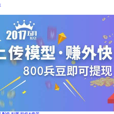
录
视
配件
贴图
软件&套装