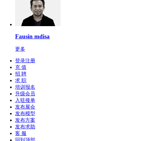
Fausin mdisa
更多
登录注册
充 值
招 聘
求 职
培训报名
升级会员
入驻接单
发布展会
发布模型
发布方案
发布求助
客 服
回到顶部