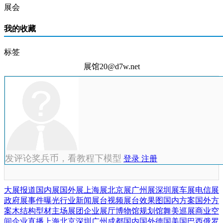
展会
我的收藏
标签
展馆20@d7w.net
发评论奖兵币，看教程下模型
登录
注册
大展报道
国内展
国外展
上海展
北京展
广州展
深圳展
车展
电信展
政府展
事件曝光
行业新闻
展台视频
展台效果图
国内方案
国外方
案
木结构
型材
主场展团
企业展厅
博物馆
规划馆
舞美巡展
商业空
间
企业直播
上海
北京
深圳
广州
成都
国内
国外
德国
美国
巴西
俄罗