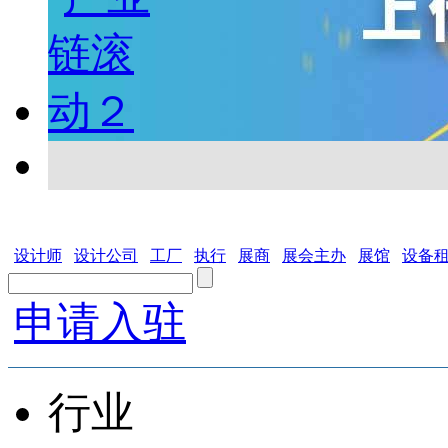
设计师
设计公司
工厂
执行
展商
展会主办
展馆
设备
申请入驻
行业