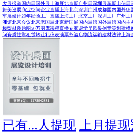
大展报道
国内展
国外展
上海展
北京展
广州展
深圳展
车展
电信展
舞美巡展
商业空间
企业直播
上海
北京
深圳
广州
成都
国内
国外
德
车展设计
20年经验
工厂直播
上海工厂
北京工厂
深圳工厂
广州工
洲馆
北京会议
北京老国展
北京新国展
国内展馆
国外展馆
国内主
模型
材质贴图
50万图库
课程直播
专家课
学员风采
创意策划
建模
问
资质挂靠
租赁转让
礼仪表演
票务酒店
物流运输
建材
法律
上海
已有
...
人提现
上月提现