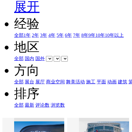
展开
经验
全部
1年
2年
3年
4年
5年
6年
7年
8年
9年
10年
10年以上
地区
全部
国内
国外
方向
全部
展台
展厅
商业空间
舞美活动
施工
平面
动画
建筑
排序
全部
最新
评论数
浏览数