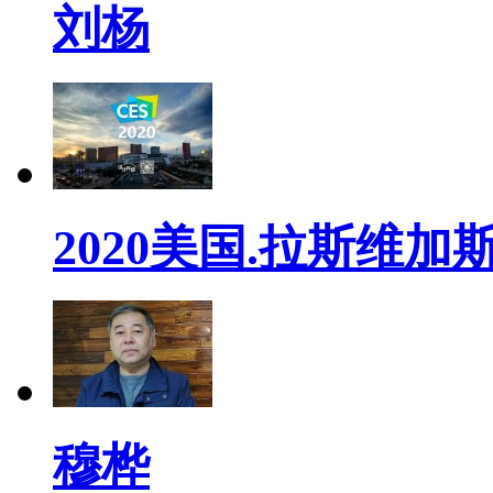
刘杨
2020美国.拉斯维加斯
穆桦