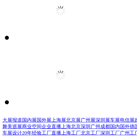
大展报道
国内展
国外展
上海展
北京展
广州展
深圳展
车展
电信展
舞美巡展
商业空间
企业直播
上海
北京
深圳
广州
成都
国内
国外
德
车展设计
20年经验
工厂直播
上海工厂
北京工厂
深圳工厂
广州工