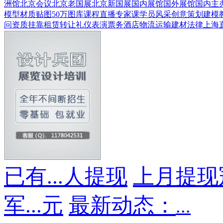
洲馆
北京会议
北京老国展
北京新国展
国内展馆
国外展馆
国内主
模型
材质贴图
50万图库
课程直播
专家课
学员风采
创意策划
建模
问
资质挂靠
租赁转让
礼仪表演
票务酒店
物流运输
建材
法律
上海
已有
...
人提现
上月提现
军
...
元
最新动态：
...