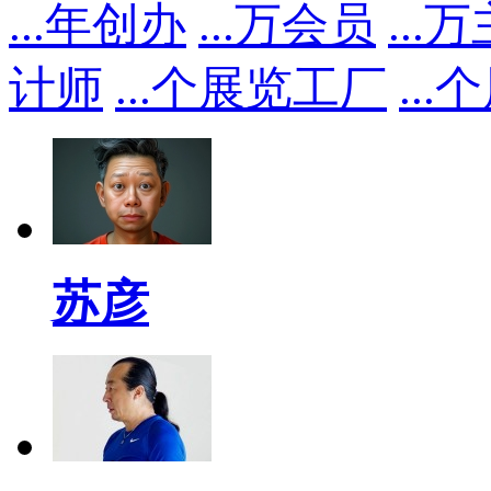
...
年创办
...
万会员
...
万
计师
...
个展览工厂
...
个
苏彦