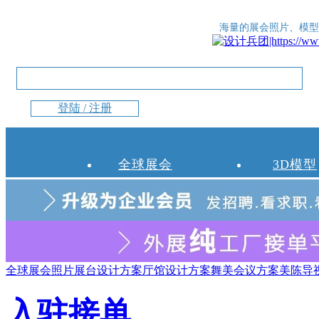
海量的展会照片、模型
登陆 / 注册
全球展会
3D模型
全球展会照片
展台设计方案
厅馆设计方案
舞美会议方案
美陈导
入驻接单