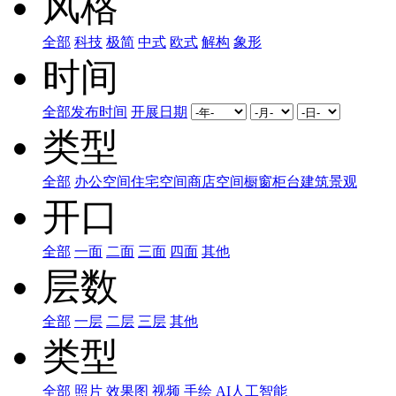
风格
全部
科技
极简
中式
欧式
解构
象形
时间
全部
发布时间
开展日期
类型
全部
办公空间
住宅空间
商店空间
橱窗柜台
建筑
景观
开口
全部
一面
二面
三面
四面
其他
层数
全部
一层
二层
三层
其他
类型
全部
照片
效果图
视频
手绘
AI人工智能