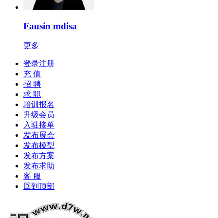
Fausin mdisa
更多
登录注册
充 值
招 聘
求 职
培训报名
升级会员
入驻接单
发布展会
发布模型
发布方案
发布求助
客 服
回到顶部