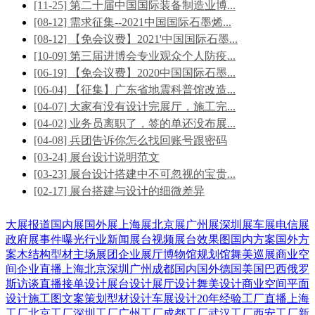
[11-25] 第二十届中国国际装备制造业博...
[08-12] 需求征集--2021中国国际石墨烯...
[08-12] 【免会议费】2021'中国国际石墨...
[10-09] 第三届进博会专业观众个人防疫...
[06-19] 【免会议费】2020中国国际石墨...
[06-04] 【征集】广东省地震科普馆改造...
[04-07] 大家有没有设计完展厅，施工完...
[04-02] 业务员离职了，签的单还没布展...
[04-08] 兵团告诉你怎么找回账号跟密码
[03-24] 展台设计说明范文
[03-23] 展台设计搭建中不可忽视的宝贵...
[02-17] 展台搭建与设计的细微差异
大展报道
国内展
国外展
上海展
北京展
广州展
深圳展
车展
电信展
政府展
事件曝光
行业新闻
展台视频
展台效果图
国内方案
国外方
案
木结构
型材
主场展团
企业展厅
博物馆
规划馆
舞美巡展
商业空
间
企业直播
上海
北京
深圳
广州
成都
国内
国外
德国
美国
巴西
俄罗
斯
访谈直播
接单设计
展台设计
展厅设计
舞美设计
商业空间
平面
设计
施工图
文案策划
型材设计
车展设计
20年经验
工厂直播
上海
工厂
北京工厂
深圳工厂
广州工厂
成都工厂
武汉工厂
西安工厂
新