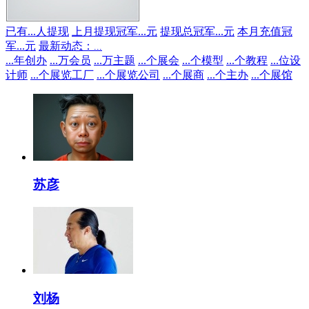
已有
...
人提现
上月提现冠军
...
元
提现总冠军
...
元
本月充值冠
军
...
元
最新动态：
...
...
年创办
...
万会员
...
万主题
...
个展会
...
个模型
...
个教程
...
位设
计师
...
个展览工厂
...
个展览公司
...
个展商
...
个主办
...
个展馆
苏彦
刘杨