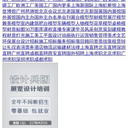
疆工厂
欧洲工厂
美国工厂
国内更多
上海新国际
上海虹桥馆
上海
世博馆
广州琶洲馆
北京会议
北京老国展
北京新国展
国内展馆
国
外展馆
国内主办
国外主办
名单会刊
展台模型
型材模型
展厅模型
舞美模型
室内建筑
吧台模型
车辆模型
人物模型
花草模型
桌椅模
型
材质贴图
50万图库
课程直播
专家课
学员风采
创意策划
建模教
程
材质灯光
施工美工
平面设计
动画
执行运营
销售管理
美术文艺
环保展台
设计招标
施工招标
服务招标
项目顾问
资质挂靠
租赁转
让
礼仪表演
票务酒店
物流运输
建材
法律
上海直聘
北京直聘
深圳
直聘
广州直聘
成都直聘
西安直聘
国外招聘
上海求职
北京求职
广
州求职
深圳求职
成都求职