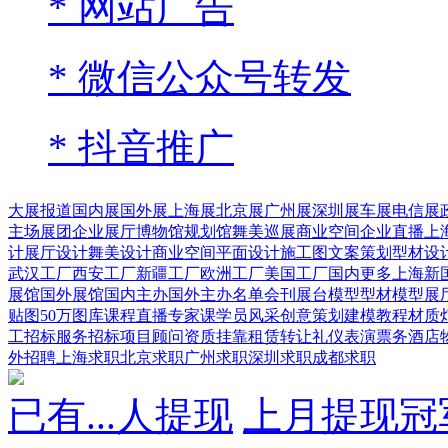
* 网站广告
* 微信公众号转发
* 抖音推广
大展报道
国内展
国外展
上海展
北京展
广州展
深圳展
车展
电信展
主场展团
企业展厅
博物馆
规划馆
舞美巡展
商业空间
企业直播
上
计
展厅设计
舞美设计
商业空间
平面设计
施工图
文案策划
型材设
武汉工厂
西安工厂
新疆工厂
欧洲工厂
美国工厂
国内更多
上海新
展馆
国外展馆
国内主办
国外主办
名单会刊
展台模型
型材模型
展
贴图
50万图库
课程直播
专家课
学员风采
创意策划
建模教程
材质
工招标
服务招标
项目顾问
资质挂靠
租赁转让
礼仪表演
票务酒店
外招聘
上海求职
北京求职
广州求职
深圳求职
成都求职
已有
...
人提现
上月提现冠