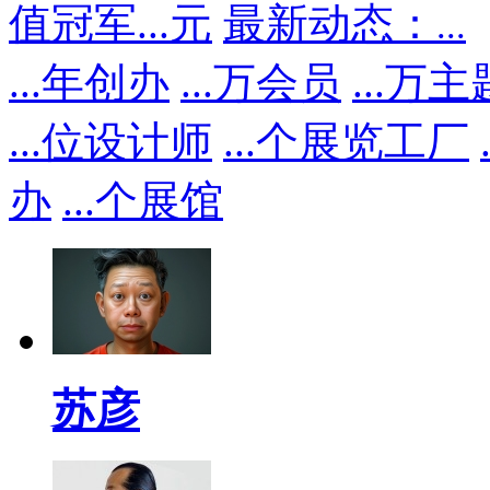
值冠军
...
元
最新动态：
...
...
年创办
...
万会员
...
万主
...
位设计师
...
个展览工厂
办
...
个展馆
苏彦