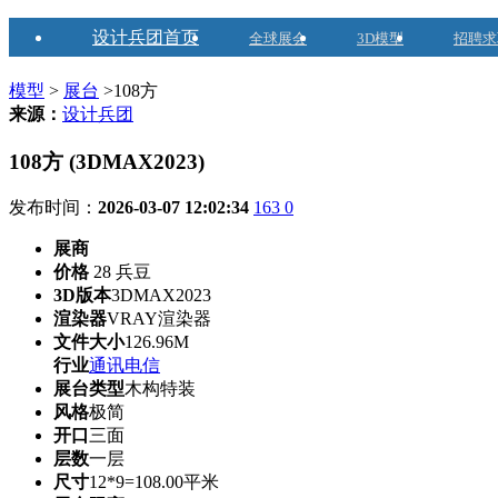
设计兵团首页
全球展会
3D模型
招聘求
模型
>
展台
>108方
来源：
设计兵团
108方 (3DMAX2023)
发布时间：
2026-03-07 12:02:34
163
0
展商
价格
28 兵豆
3D版本
3DMAX2023
渲染器
VRAY渲染器
文件大小
126.96M
行业
通讯电信
展台类型
木构特装
风格
极简
开口
三面
层数
一层
尺寸
12*9=108.00平米