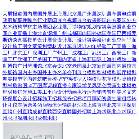
大展报道
国内展
国外展
上海展
北京展
广州展
深圳展
车展
电信展
政府展
事件曝光
行业新闻
展台视频
展台效果图
国内方案
国外方
案
木结构
型材
主场展团
企业展厅
博物馆
规划馆
舞美巡展
商业空
间
企业直播
上海
北京
深圳
广州
成都
国内
国外
德国
美国
巴西
俄罗
斯
访谈直播
接单设计
展台设计
展厅设计
舞美设计
商业空间
平面
设计
施工图
文案策划
型材设计
车展设计
20年经验
工厂直播
上海
工厂
北京工厂
深圳工厂
广州工厂
成都工厂
武汉工厂
西安工厂
新
疆工厂
欧洲工厂
美国工厂
国内更多
上海新国际
上海虹桥馆
上海
世博馆
广州琶洲馆
北京会议
北京老国展
北京新国展
国内展馆
国
外展馆
国内主办
国外主办
名单会刊
展台模型
型材模型
展厅模型
舞美模型
室内建筑
吧台模型
车辆模型
人物模型
花草模型
桌椅模
型
材质贴图
50万图库
课程直播
专家课
学员风采
创意策划
建模教
程
材质灯光
施工美工
平面设计
动画
执行运营
销售管理
美术文艺
环保展台
设计招标
施工招标
服务招标
项目顾问
资质挂靠
租赁转
让
礼仪表演
票务酒店
物流运输
建材
法律
上海直聘
北京直聘
深圳
直聘
广州直聘
成都直聘
西安直聘
国外招聘
上海求职
北京求职
广
州求职
深圳求职
成都求职