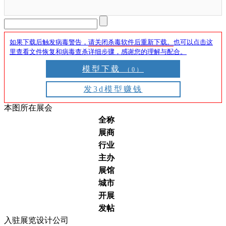
如果下载后触发病毒警告，
请关闭杀毒软件后重新下载。
也可以点击这
里查看文件恢复和病毒查杀详细步骤，感谢您的理解与配合。
模型下载
（0）
发3d模型赚钱
本图所在展会
全称
展商
行业
主办
展馆
城市
开展
发帖
入驻展览设计公司