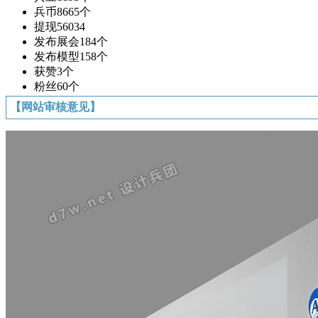
兵币
8665个
提现
56034
发布展会
184个
发布模型
158个
获赞
3个
粉丝
60个
【网站审核意见】