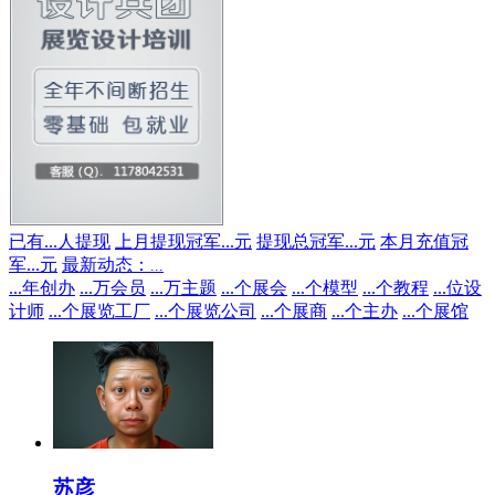
已有
...
人提现
上月提现冠军
...
元
提现总冠军
...
元
本月充值冠
军
...
元
最新动态：
...
...
年创办
...
万会员
...
万主题
...
个展会
...
个模型
...
个教程
...
位设
计师
...
个展览工厂
...
个展览公司
...
个展商
...
个主办
...
个展馆
苏彦