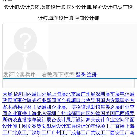
设计师,设计兵团,兼职设计师,国外设计师,展览设计师,认证设
计师,舞美设计师,空间设计师
发评论奖兵币，看教程下模型
登录
注册
大展报道
国内展
国外展
上海展
北京展
广州展
深圳展
车展
电信展
政府展
事件曝光
行业新闻
展台视频
展台效果图
国内方案
国外方
案
木结构
型材
主场展团
企业展厅
博物馆
规划馆
舞美巡展
商业空
间
企业直播
上海
北京
深圳
广州
成都
国内
国外
德国
美国
巴西
俄罗
斯
访谈直播
接单设计
展台设计
展厅设计
舞美设计
商业空间
平面
设计
施工图
文案策划
型材设计
车展设计
20年经验
工厂直播
上海
工厂
北京工厂
深圳工厂
广州工厂
成都工厂
武汉工厂
西安工厂
新