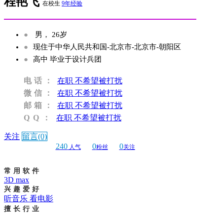
程艳飞
在校生
9年经验
●
男， 26岁
●
现住于中华人民共和国-北京市-北京市-朝阳区
●
高中 毕业于设计兵团
电话：
在职 不希望被打扰
微信：
在职 不希望被打扰
邮箱：
在职 不希望被打扰
QQ：
在职 不希望被打扰
关注
留言(0)
240
0
0
人气
粉丝
关注
常用软件
3D max
兴趣爱好
听音乐 看电影
擅长行业