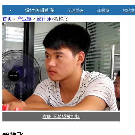
设计兵团首页
全球展会
3D模型
招聘求
首页
>
产业链
>
设计师
>程艳飞
在职 不希望被打扰