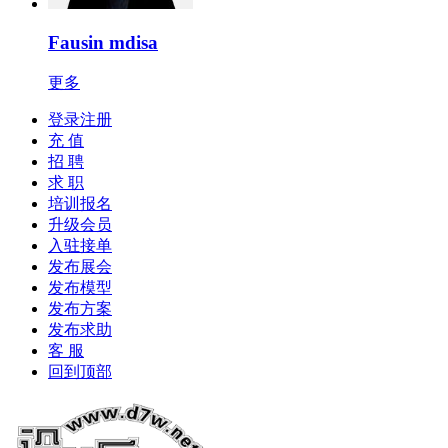
Fausin mdisa
更多
登录注册
充 值
招 聘
求 职
培训报名
升级会员
入驻接单
发布展会
发布模型
发布方案
发布求助
客 服
回到顶部