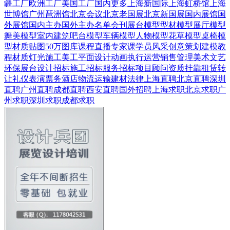
疆工厂
欧洲工厂
美国工厂
国内更多
上海新国际
上海虹桥馆
上海
世博馆
广州琶洲馆
北京会议
北京老国展
北京新国展
国内展馆
国
外展馆
国内主办
国外主办
名单会刊
展台模型
型材模型
展厅模型
舞美模型
室内建筑
吧台模型
车辆模型
人物模型
花草模型
桌椅模
型
材质贴图
50万图库
课程直播
专家课
学员风采
创意策划
建模教
程
材质灯光
施工美工
平面设计
动画
执行运营
销售管理
美术文艺
环保展台
设计招标
施工招标
服务招标
项目顾问
资质挂靠
租赁转
让
礼仪表演
票务酒店
物流运输
建材
法律
上海直聘
北京直聘
深圳
直聘
广州直聘
成都直聘
西安直聘
国外招聘
上海求职
北京求职
广
州求职
深圳求职
成都求职