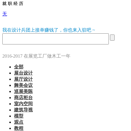
就职经历
无
我在设计兵团上接单赚钱了，你也来入驻吧 ~
2016-2017 在展览工厂做木工一年
全部
展台设计
展厅设计
舞美会议
巡展美陈
商店柜台
室内空间
建筑导视
模型
观点
教程