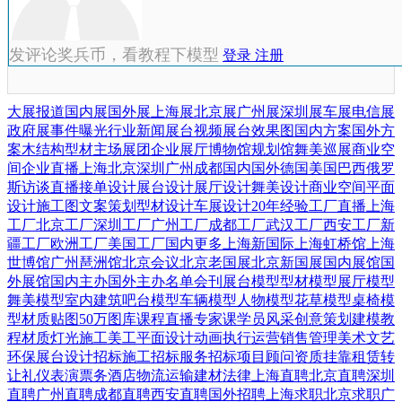
发评论奖兵币，看教程下模型
登录
注册
大展报道
国内展
国外展
上海展
北京展
广州展
深圳展
车展
电信展
政府展
事件曝光
行业新闻
展台视频
展台效果图
国内方案
国外方
案
木结构
型材
主场展团
企业展厅
博物馆
规划馆
舞美巡展
商业空
间
企业直播
上海
北京
深圳
广州
成都
国内
国外
德国
美国
巴西
俄罗
斯
访谈直播
接单设计
展台设计
展厅设计
舞美设计
商业空间
平面
设计
施工图
文案策划
型材设计
车展设计
20年经验
工厂直播
上海
工厂
北京工厂
深圳工厂
广州工厂
成都工厂
武汉工厂
西安工厂
新
疆工厂
欧洲工厂
美国工厂
国内更多
上海新国际
上海虹桥馆
上海
世博馆
广州琶洲馆
北京会议
北京老国展
北京新国展
国内展馆
国
外展馆
国内主办
国外主办
名单会刊
展台模型
型材模型
展厅模型
舞美模型
室内建筑
吧台模型
车辆模型
人物模型
花草模型
桌椅模
型
材质贴图
50万图库
课程直播
专家课
学员风采
创意策划
建模教
程
材质灯光
施工美工
平面设计
动画
执行运营
销售管理
美术文艺
环保展台
设计招标
施工招标
服务招标
项目顾问
资质挂靠
租赁转
让
礼仪表演
票务酒店
物流运输
建材
法律
上海直聘
北京直聘
深圳
直聘
广州直聘
成都直聘
西安直聘
国外招聘
上海求职
北京求职
广