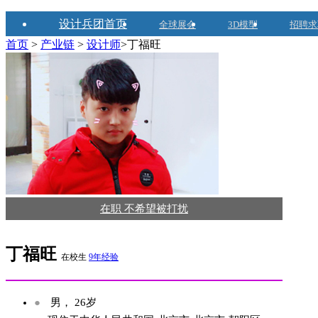
设计兵团首页
全球展会
3D模型
招聘求
首页
>
产业链
>
设计师
>丁福旺
在职 不希望被打扰
丁福旺
在校生
9年经验
●
男， 26岁