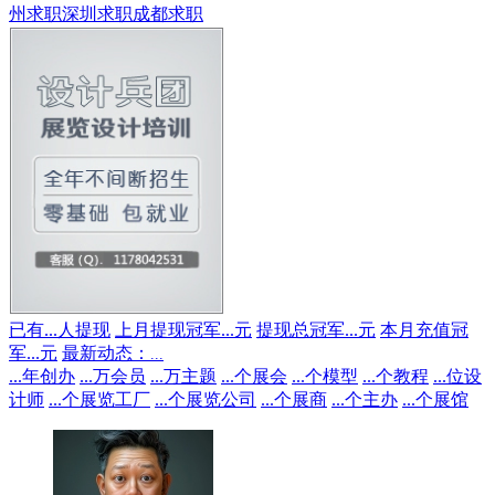
州求职
深圳求职
成都求职
已有
...
人提现
上月提现冠军
...
元
提现总冠军
...
元
本月充值冠
军
...
元
最新动态：
...
...
年创办
...
万会员
...
万主题
...
个展会
...
个模型
...
个教程
...
位设
计师
...
个展览工厂
...
个展览公司
...
个展商
...
个主办
...
个展馆