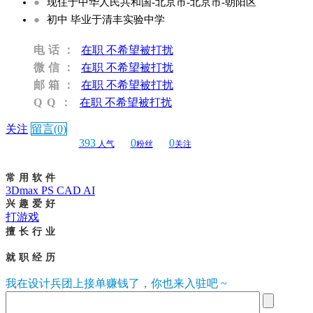
●
现住于中华人民共和国-北京市-北京市-朝阳区
●
初中 毕业于清丰实验中学
电话：
在职 不希望被打扰
微信：
在职 不希望被打扰
邮箱：
在职 不希望被打扰
QQ：
在职 不希望被打扰
关注
留言(0)
393
0
0
人气
粉丝
关注
常用软件
3Dmax PS CAD AI
兴趣爱好
打游戏
擅长行业
就职经历
我在设计兵团上接单赚钱了，你也来入驻吧 ~