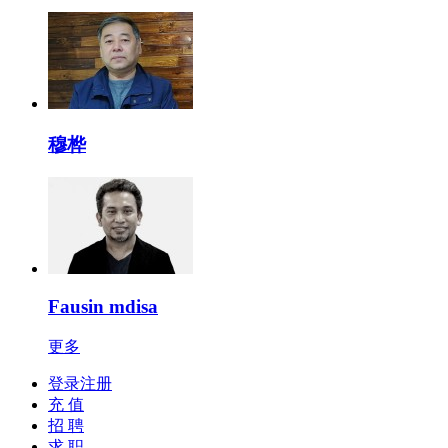
穆桦
Fausin mdisa
更多
登录注册
充 值
招 聘
求 职