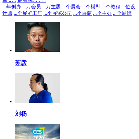
军
...
元
最新动态：
...
...
年创办
...
万会员
...
万主题
...
个展会
...
个模型
...
个教程
...
位设
计师
...
个展览工厂
...
个展览公司
...
个展商
...
个主办
...
个展馆
苏彦
刘杨