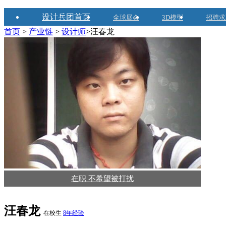
设计兵团首页
全球展会
3D模型
招聘求
首页
>
产业链
>
设计师
>汪春龙
在职 不希望被打扰
汪春龙
在校生
8年经验