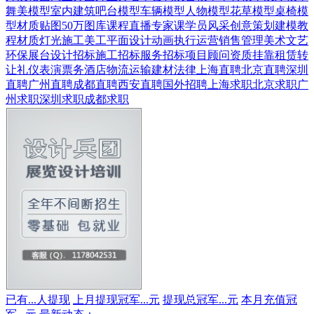
舞美模型
室内建筑
吧台模型
车辆模型
人物模型
花草模型
桌椅模
型
材质贴图
50万图库
课程直播
专家课
学员风采
创意策划
建模教
程
材质灯光
施工美工
平面设计
动画
执行运营
销售管理
美术文艺
环保展台
设计招标
施工招标
服务招标
项目顾问
资质挂靠
租赁转
让
礼仪表演
票务酒店
物流运输
建材
法律
上海直聘
北京直聘
深圳
直聘
广州直聘
成都直聘
西安直聘
国外招聘
上海求职
北京求职
广
州求职
深圳求职
成都求职
已有
...
人提现
上月提现冠军
...
元
提现总冠军
...
元
本月充值冠