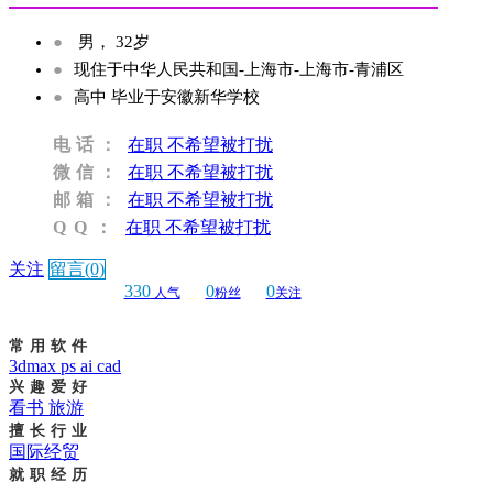
●
男， 32岁
●
现住于中华人民共和国-上海市-上海市-青浦区
●
高中 毕业于安徽新华学校
电话：
在职 不希望被打扰
微信：
在职 不希望被打扰
邮箱：
在职 不希望被打扰
QQ：
在职 不希望被打扰
关注
留言(0)
330
0
0
人气
粉丝
关注
常用软件
3dmax ps ai cad
兴趣爱好
看书 旅游
擅长行业
国际经贸
就职经历