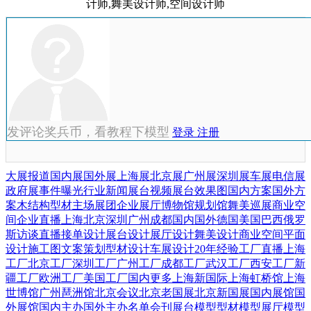
计师,舞美设计师,空间设计师
发评论奖兵币，看教程下模型
登录
注册
大展报道
国内展
国外展
上海展
北京展
广州展
深圳展
车展
电信展
政府展
事件曝光
行业新闻
展台视频
展台效果图
国内方案
国外方
案
木结构
型材
主场展团
企业展厅
博物馆
规划馆
舞美巡展
商业空
间
企业直播
上海
北京
深圳
广州
成都
国内
国外
德国
美国
巴西
俄罗
斯
访谈直播
接单设计
展台设计
展厅设计
舞美设计
商业空间
平面
设计
施工图
文案策划
型材设计
车展设计
20年经验
工厂直播
上海
工厂
北京工厂
深圳工厂
广州工厂
成都工厂
武汉工厂
西安工厂
新
疆工厂
欧洲工厂
美国工厂
国内更多
上海新国际
上海虹桥馆
上海
世博馆
广州琶洲馆
北京会议
北京老国展
北京新国展
国内展馆
国
外展馆
国内主办
国外主办
名单会刊
展台模型
型材模型
展厅模型