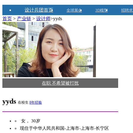
设计兵团首页
全球展会
3D模型
招聘求
首页
>
产业链
>
设计师
>yyds
在职 不希望被打扰
yyds
在校生
8年经验
●
女， 30岁
●
现住于中华人民共和国-上海市-上海市-长宁区