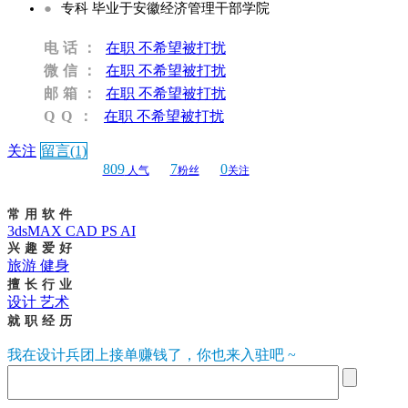
●
专科 毕业于安徽经济管理干部学院
电话：
在职 不希望被打扰
微信：
在职 不希望被打扰
邮箱：
在职 不希望被打扰
QQ：
在职 不希望被打扰
关注
留言(1)
809
7
0
人气
粉丝
关注
常用软件
3dsMAX CAD PS AI
兴趣爱好
旅游 健身
擅长行业
设计 艺术
就职经历
我在设计兵团上接单赚钱了，你也来入驻吧 ~