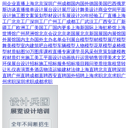
间
企业直播
上海
北京
深圳
广州
成都
国内
国外
德国
美国
巴西
俄罗
斯
访谈直播
接单设计
展台设计
展厅设计
舞美设计
商业空间
平面
设计
施工图
文案策划
型材设计
车展设计
20年经验
工厂直播
上海
工厂
北京工厂
深圳工厂
广州工厂
成都工厂
武汉工厂
西安工厂
新
疆工厂
欧洲工厂
美国工厂
国内更多
上海新国际
上海虹桥馆
上海
世博馆
广州琶洲馆
北京会议
北京老国展
北京新国展
国内展馆
国
外展馆
国内主办
国外主办
名单会刊
展台模型
型材模型
展厅模型
舞美模型
室内建筑
吧台模型
车辆模型
人物模型
花草模型
桌椅模
型
材质贴图
50万图库
课程直播
专家课
学员风采
创意策划
建模教
程
材质灯光
施工美工
平面设计
动画
执行运营
销售管理
美术文艺
环保展台
设计招标
施工招标
服务招标
项目顾问
资质挂靠
租赁转
让
礼仪表演
票务酒店
物流运输
建材
法律
上海直聘
北京直聘
深圳
直聘
广州直聘
成都直聘
西安直聘
国外招聘
上海求职
北京求职
广
州求职
深圳求职
成都求职