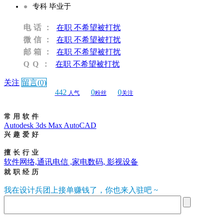
●
专科 毕业于
电话：
在职 不希望被打扰
微信：
在职 不希望被打扰
邮箱：
在职 不希望被打扰
QQ：
在职 不希望被打扰
关注
留言(0)
442
0
0
人气
粉丝
关注
常用软件
Autodesk 3ds Max AutoCAD
兴趣爱好
擅长行业
软件网络,通讯电信 ,家电数码, 影视设备
就职经历
我在设计兵团上接单赚钱了，你也来入驻吧 ~