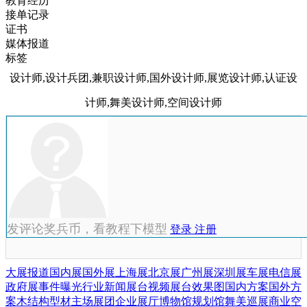
教育经历
接单记录
证书
媒体报道
标签
设计师,设计兵团,兼职设计师,国外设计师,展览设计师,认证设
计师,舞美设计师,空间设计师
发评论奖兵币，看教程下模型
登录
注册
大展报道
国内展
国外展
上海展
北京展
广州展
深圳展
车展
电信展
政府展
事件曝光
行业新闻
展台视频
展台效果图
国内方案
国外方
案
木结构
型材
主场展团
企业展厅
博物馆
规划馆
舞美巡展
商业空