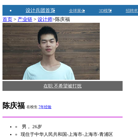
设计兵团首页
全球展会
3D模型
招聘求
首页
>
产业链
>
设计师
>陈庆福
在职 不希望被打扰
陈庆福
在校生
7年经验
●
男， 26岁
●
现住于中华人民共和国-上海市-上海市-青浦区