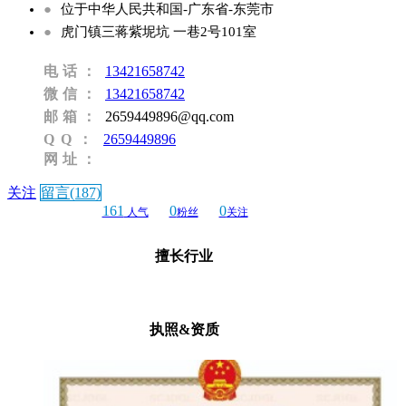
●
位于中华人民共和国-广东省-东莞市
●
虎门镇三蒋紫坭坑 一巷2号101室
电话：
13421658742
微信：
13421658742
邮箱：
2659449896@qq.com
QQ：
2659449896
网址：
关注
留言(187)
161
0
0
人气
粉丝
关注
擅长行业
执照&资质