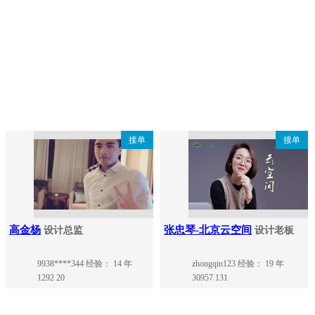
接单
接单
高金杨
张忠琴-北京云空间
设计总监
设计老板
9938****344
经验： 14 年
zhongqin123
经验： 19 年
1292
20
30957
131