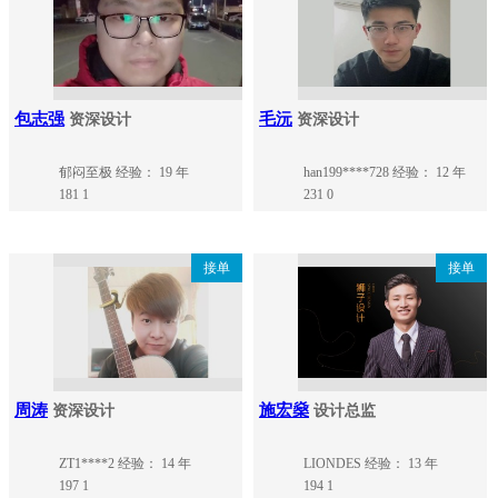
包志强
毛沅
资深设计
资深设计
郁闷至极
经验： 19 年
han199****728
经验： 12 年
181
1
231
0
接单
接单
周涛
施宏燊
资深设计
设计总监
ZT1****2
经验： 14 年
LIONDES
经验： 13 年
197
1
194
1