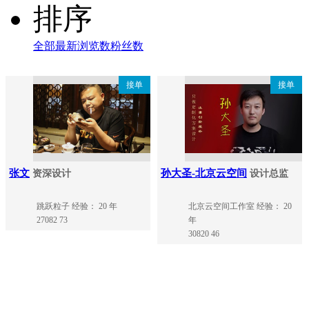
排序
全部
最新
浏览数
粉丝数
接单
接单
张文
孙大圣-北京云空间
资深设计
设计总监
跳跃粒子
经验： 20 年
北京云空间工作室
经验： 20
27082
73
年
30820
46