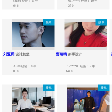
shuzhi
经验： 11 年
依1****5
经验： 19 年
64
6
27
0
接单
接单
刘亚周
曹晴晴
设计总监
新手设计
Arr88
经验： 8 年
819****03
经验： 9 年
85
0
144
0
接单
接单