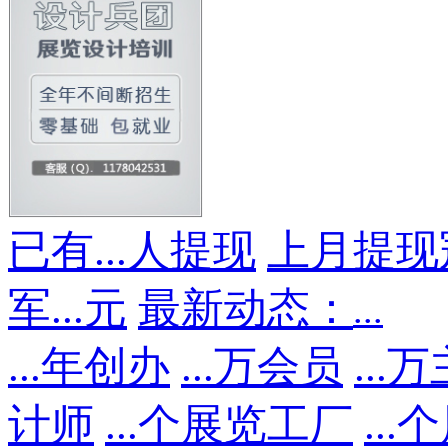
已有
...
人提现
上月提现
军
...
元
最新动态：
...
...
年创办
...
万会员
...
万
计师
...
个展览工厂
...
个