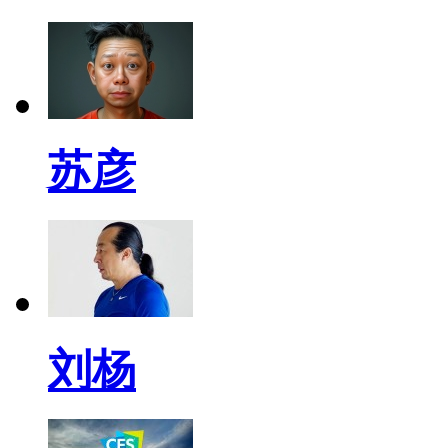
苏彦
刘杨