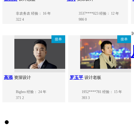
非农务农
经验： 16 年
3537****023
经验： 12 年
322
4
986
0
1
接单
接单
高添
罗玉平
资深设计
设计老板
Bigbro
经验： 24 年
1952****781
经验： 15 年
371
2
393
3