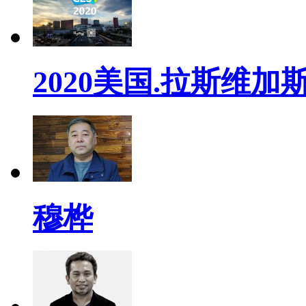
2020美国.拉斯维加斯
穆桦