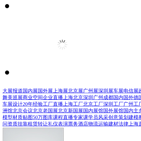
大展报道
国内展
国外展
上海展
北京展
广州展
深圳展
车展
电信展
舞美巡展
商业空间
企业直播
上海
北京
深圳
广州
成都
国内
国外
德
车展设计
20年经验
工厂直播
上海工厂
北京工厂
深圳工厂
广州工
洲馆
北京会议
北京老国展
北京新国展
国内展馆
国外展馆
国内主
模型
材质贴图
50万图库
课程直播
专家课
学员风采
创意策划
建模
问
资质挂靠
租赁转让
礼仪表演
票务酒店
物流运输
建材
法律
上海