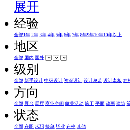
展开
经验
全部
1年
2年
3年
4年
5年
6年
7年
8年
9年
10年
10年以上
地区
全部
国内
国外
级别
全部
新手设计
中级设计
资深设计
设计总监
设计老板
在
方向
全部
展台
展厅
商业空间
舞美活动
施工
平面
动画
建筑
状态
全部
在职
求职
接单
毕业
在校
其他