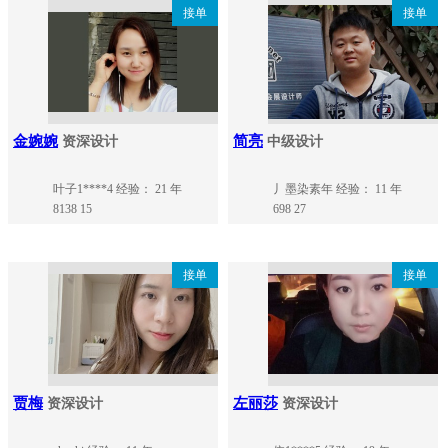
接单
接单
金婉婉
简亮
资深设计
中级设计
叶子1****4
经验： 21 年
丿墨染素年
经验： 11 年
8138
15
698
27
接单
接单
贾梅
左丽莎
资深设计
资深设计