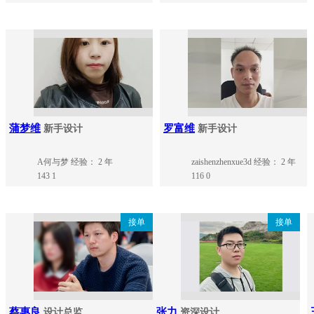
蒲梦维
罗富维
新手设计
新手设计
A何与梦
经验： 2 年
zaishenzhenxue3d
经验： 2 年
143
1
116
0
接单
接单
蔡惠良
张力
设计总监
资深设计