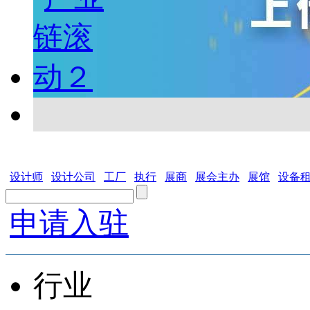
设计师
设计公司
工厂
执行
展商
展会主办
展馆
设备
申请入驻
行业