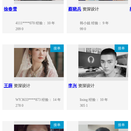
徐春雪
蔡晓兵
资深设计
4111****070
经验： 10 年
韩小姐
经验： 9 年
209
0
99
0
接单
接单
王薛
李兴
资深设计
资深设计
WY3633****873
经验： 14 年
lixing
经验： 10 年
278
0
305
1
接单
接单