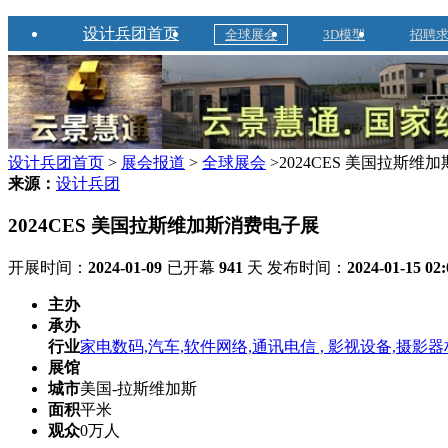
设计兵团首页
全球展会
3D模型
招聘
设计兵团首页
>
展会报道
>
全球展会
>2024CES 美国拉斯维
来源：
设计兵团
2024CES 美国拉斯维加斯消费电子展
开展时间：
2024-01-09
已开幕
941
天
发布时间：
2024-01-15 02:
主办
承办
行业
家电数码,汽车,软件网络,通讯电信 , 影视设备,摄影器
展馆
城市
美国-拉斯维加斯
面积
平米
观众
0万人