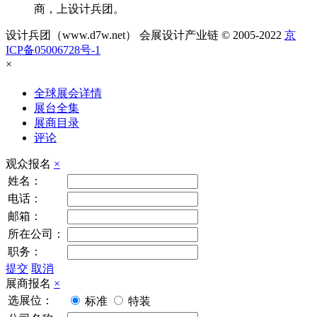
商，上设计兵团。
设计兵团（www.d7w.net） 会展设计产业链 © 2005-2022
京
ICP备05006728号-1
×
全球展会详情
展台全集
展商目录
评论
观众报名
×
姓名：
电话：
邮箱：
所在公司：
职务：
提交
取消
展商报名
×
选展位：
标准
特装