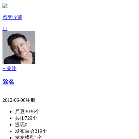
点赞收藏
17
+ 关注
除名
2012-06-06注册
兵豆
3036个
兵币
729个
提现
0
发布展会
219个
发布模型
1个