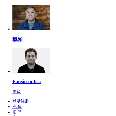
穆桦
Fausin mdisa
更多
登录注册
充 值
招 聘