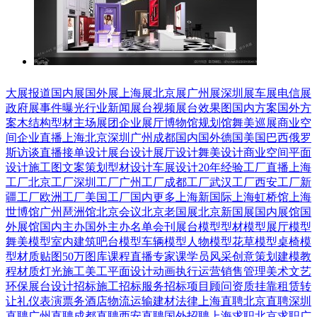
大展报道
国内展
国外展
上海展
北京展
广州展
深圳展
车展
电信展
政府展
事件曝光
行业新闻
展台视频
展台效果图
国内方案
国外方
案
木结构
型材
主场展团
企业展厅
博物馆
规划馆
舞美巡展
商业空
间
企业直播
上海
北京
深圳
广州
成都
国内
国外
德国
美国
巴西
俄罗
斯
访谈直播
接单设计
展台设计
展厅设计
舞美设计
商业空间
平面
设计
施工图
文案策划
型材设计
车展设计
20年经验
工厂直播
上海
工厂
北京工厂
深圳工厂
广州工厂
成都工厂
武汉工厂
西安工厂
新
疆工厂
欧洲工厂
美国工厂
国内更多
上海新国际
上海虹桥馆
上海
世博馆
广州琶洲馆
北京会议
北京老国展
北京新国展
国内展馆
国
外展馆
国内主办
国外主办
名单会刊
展台模型
型材模型
展厅模型
舞美模型
室内建筑
吧台模型
车辆模型
人物模型
花草模型
桌椅模
型
材质贴图
50万图库
课程直播
专家课
学员风采
创意策划
建模教
程
材质灯光
施工美工
平面设计
动画
执行运营
销售管理
美术文艺
环保展台
设计招标
施工招标
服务招标
项目顾问
资质挂靠
租赁转
让
礼仪表演
票务酒店
物流运输
建材
法律
上海直聘
北京直聘
深圳
直聘
广州直聘
成都直聘
西安直聘
国外招聘
上海求职
北京求职
广