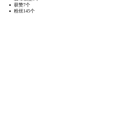
获赞
7个
粉丝
145个