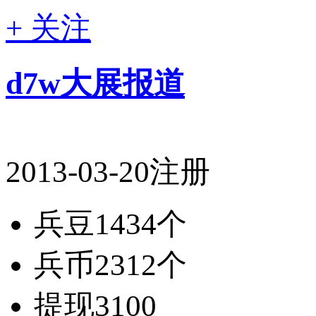
+ 关注
d7w大展报道
2013-03-20注册
兵豆
1434个
兵币
2312个
提现
3100