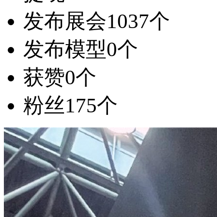
发布展会
1037个
发布模型
0个
获赞
0个
粉丝
175个