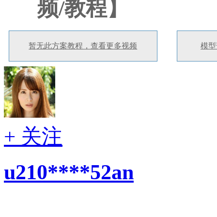
频/教程】
暂无此方案教程，查看更多视频
模型
+ 关注
u210****52an