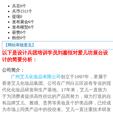
兵豆
0个
兵币
1511个
提现
0
发布展会
6个
发布模型
6个
获赞
0个
粉丝
0个
【网站审核意见】
以下是设计兵团培训学员刘嘉恒对爱儿坊
展台设
计的简要分析：
公司简介：
广州艾儿化妆品有限公司
创立于1997年，隶属于
香港艾儿化妆品集团。公司在广州白云区设有专业的现
代化化妆品研发和生产基地。17年来，艾儿一直致力
于为消费者提供高性价比的产品而努力，倾力打造的自
有品牌艾儿、雅感、贵男等美妆及个护类品牌，已经成
为市场上同类产品中的佼佼者。艾儿一直注重技术研发