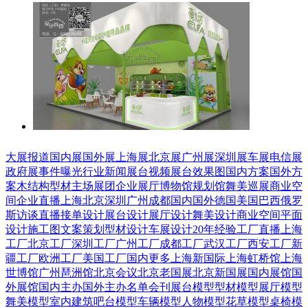
大展报道
国内展
国外展
上海展
北京展
广州展
深圳展
车展
电信展
政府展
事件曝光
行业新闻
展台视频
展台效果图
国内方案
国外方
案
木结构
型材
主场展团
企业展厅
博物馆
规划馆
舞美巡展
商业空
间
企业直播
上海
北京
深圳
广州
成都
国内
国外
德国
美国
巴西
俄罗
斯
访谈直播
接单设计
展台设计
展厅设计
舞美设计
商业空间
平面
设计
施工图
文案策划
型材设计
车展设计
20年经验
工厂直播
上海
工厂
北京工厂
深圳工厂
广州工厂
成都工厂
武汉工厂
西安工厂
新
疆工厂
欧洲工厂
美国工厂
国内更多
上海新国际
上海虹桥馆
上海
世博馆
广州琶洲馆
北京会议
北京老国展
北京新国展
国内展馆
国
外展馆
国内主办
国外主办
名单会刊
展台模型
型材模型
展厅模型
舞美模型
室内建筑
吧台模型
车辆模型
人物模型
花草模型
桌椅模