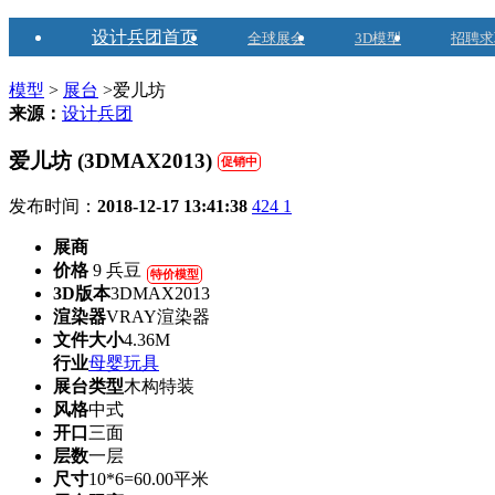
设计兵团首页
全球展会
3D模型
招聘求
模型
>
展台
>爱儿坊
来源：
设计兵团
爱儿坊 (3DMAX2013)
促销中
发布时间：
2018-12-17 13:41:38
424
1
展商
价格
9 兵豆
特价模型
3D版本
3DMAX2013
渲染器
VRAY渲染器
文件大小
4.36M
行业
母婴玩具
展台类型
木构特装
风格
中式
开口
三面
层数
一层
尺寸
10*6=60.00平米