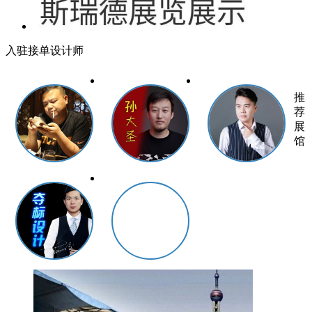
入驻接单设计师
推
荐
展
馆