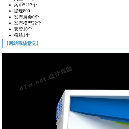
兵币
5217个
提现
800
发布展会
0个
发布模型
22个
获赞
10个
粉丝
1个
【网站审核意见】