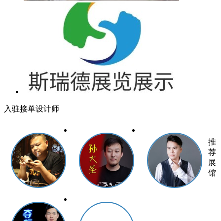
入驻接单设计师
推
荐
展
馆