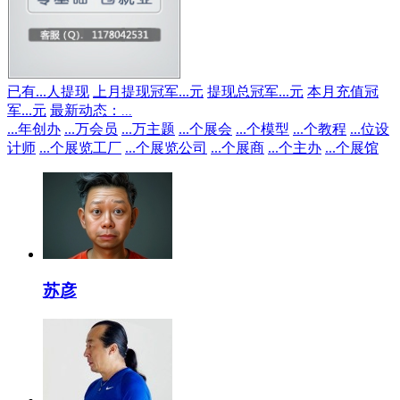
已有
...
人提现
上月提现冠军
...
元
提现总冠军
...
元
本月充值冠
军
...
元
最新动态：
...
...
年创办
...
万会员
...
万主题
...
个展会
...
个模型
...
个教程
...
位设
计师
...
个展览工厂
...
个展览公司
...
个展商
...
个主办
...
个展馆
苏彦