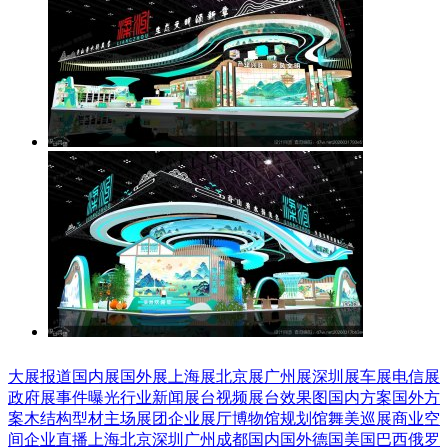
大展报道
国内展
国外展
上海展
北京展
广州展
深圳展
车展
电信展
政府展
事件曝光
行业新闻
展台视频
展台效果图
国内方案
国外方
案
木结构
型材
主场展团
企业展厅
博物馆
规划馆
舞美巡展
商业空
间
企业直播
上海
北京
深圳
广州
成都
国内
国外
德国
美国
巴西
俄罗