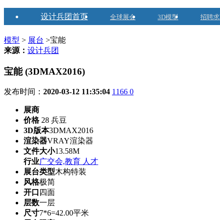
设计兵团首页
全球展会
3D模型
招聘求
模型
>
展台
>宝能
来源：
设计兵团
宝能 (3DMAX2016)
发布时间：
2020-03-12 11:35:04
1166
0
展商
价格
28 兵豆
3D版本
3DMAX2016
渲染器
VRAY渲染器
文件大小
13.58M
行业
广交会,教育 人才
展台类型
木构特装
风格
极简
开口
四面
层数
一层
尺寸
7*6=42.00平米