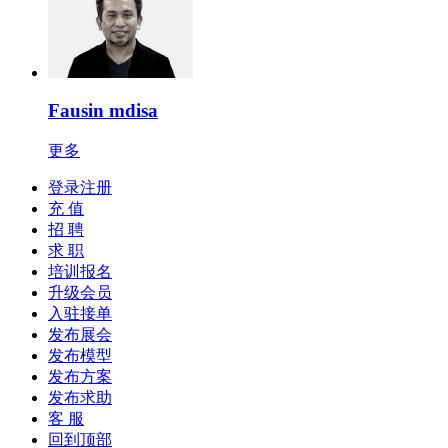
Fausin mdisa
更多
登录注册
充 值
招 聘
求 职
培训报名
升级会员
入驻接单
发布展会
发布模型
发布方案
发布求助
客 服
回到顶部