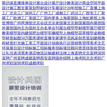
斯
访谈直播
接单设计
展台设计
展厅设计
舞美设计
商业空间
平面
设计
施工图
文案策划
型材设计
车展设计
20年经验
工厂直播
上海
工厂
北京工厂
深圳工厂
广州工厂
成都工厂
武汉工厂
西安工厂
新
疆工厂
欧洲工厂
美国工厂
国内更多
上海新国际
上海虹桥馆
上海
世博馆
广州琶洲馆
北京会议
北京老国展
北京新国展
国内展馆
国
外展馆
国内主办
国外主办
名单会刊
展台模型
型材模型
展厅模型
舞美模型
室内建筑
吧台模型
车辆模型
人物模型
花草模型
桌椅模
型
材质贴图
50万图库
课程直播
专家课
学员风采
创意策划
建模教
程
材质灯光
施工美工
平面设计
动画
执行运营
销售管理
美术文艺
环保展台
设计招标
施工招标
服务招标
项目顾问
资质挂靠
租赁转
让
礼仪表演
票务酒店
物流运输
建材
法律
上海直聘
北京直聘
深圳
直聘
广州直聘
成都直聘
西安直聘
国外招聘
上海求职
北京求职
广
州求职
深圳求职
成都求职