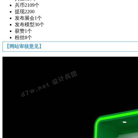
兵币
2109个
提现
2200
发布展会
1个
发布模型
30个
获赞
1个
粉丝
8个
【网站审核意见】