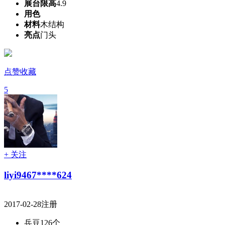
展台限高
4.9
用色
材料
木结构
亮点
门头
点赞收藏
5
+ 关注
liyi9467****624
2017-02-28注册
兵豆
126个