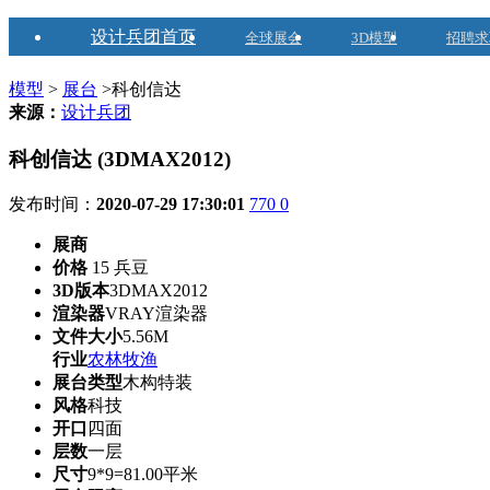
设计兵团首页
全球展会
3D模型
招聘求
模型
>
展台
>科创信达
来源：
设计兵团
科创信达 (3DMAX2012)
发布时间：
2020-07-29 17:30:01
770
0
展商
价格
15 兵豆
3D版本
3DMAX2012
渲染器
VRAY渲染器
文件大小
5.56M
行业
农林牧渔
展台类型
木构特装
风格
科技
开口
四面
层数
一层
尺寸
9*9=81.00平米