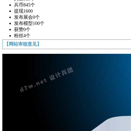
兵币
845个
提现
1600
发布展会
0个
发布模型
100个
获赞
0个
粉丝
4个
【网站审核意见】