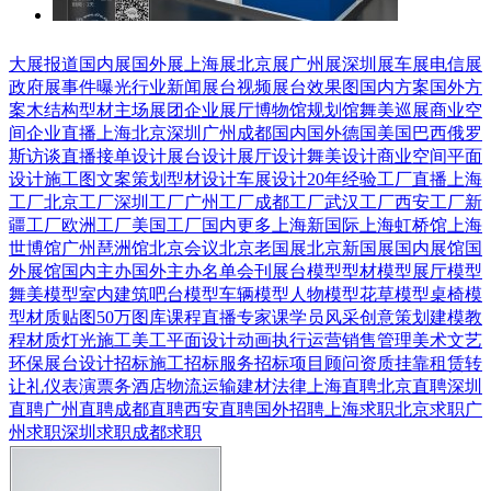
大展报道
国内展
国外展
上海展
北京展
广州展
深圳展
车展
电信展
政府展
事件曝光
行业新闻
展台视频
展台效果图
国内方案
国外方
案
木结构
型材
主场展团
企业展厅
博物馆
规划馆
舞美巡展
商业空
间
企业直播
上海
北京
深圳
广州
成都
国内
国外
德国
美国
巴西
俄罗
斯
访谈直播
接单设计
展台设计
展厅设计
舞美设计
商业空间
平面
设计
施工图
文案策划
型材设计
车展设计
20年经验
工厂直播
上海
工厂
北京工厂
深圳工厂
广州工厂
成都工厂
武汉工厂
西安工厂
新
疆工厂
欧洲工厂
美国工厂
国内更多
上海新国际
上海虹桥馆
上海
世博馆
广州琶洲馆
北京会议
北京老国展
北京新国展
国内展馆
国
外展馆
国内主办
国外主办
名单会刊
展台模型
型材模型
展厅模型
舞美模型
室内建筑
吧台模型
车辆模型
人物模型
花草模型
桌椅模
型
材质贴图
50万图库
课程直播
专家课
学员风采
创意策划
建模教
程
材质灯光
施工美工
平面设计
动画
执行运营
销售管理
美术文艺
环保展台
设计招标
施工招标
服务招标
项目顾问
资质挂靠
租赁转
让
礼仪表演
票务酒店
物流运输
建材
法律
上海直聘
北京直聘
深圳
直聘
广州直聘
成都直聘
西安直聘
国外招聘
上海求职
北京求职
广
州求职
深圳求职
成都求职