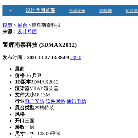
设计兵团首页
全球展会
3D模型
招聘求
模型
>
展台
>警辉南泰科技
来源：
设计兵团
警辉南泰科技 (3DMAX2012)
发布时间：
2021-11-27 13:38:09
209
0
展商
价格
36 兵豆
3D版本
3DMAX2012
渲染器
VRAY渲染器
文件大小
18.13M
行业
电子安防,软件网络,通讯电信
展台类型
木构特装
风格
开口
三面
层数
一层
尺寸
12*9=108.00平米