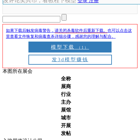
发评论奖兵币，看教程下模型
登录
注册
如果下载后触发病毒警告，
请关闭杀毒软件后重新下载。
也可以点击这
里查看文件恢复和病毒查杀详细步骤，感谢您的理解与配合。
模型下载
（1）
发3d模型赚钱
本图所在展会
全称
展商
行业
主办
展馆
城市
开展
发帖