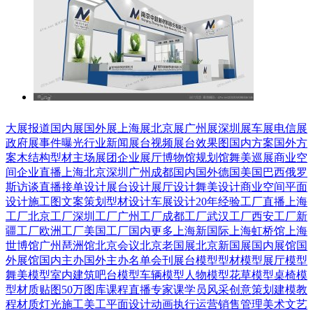
大展报道
国内展
国外展
上海展
北京展
广州展
深圳展
车展
电信展
政府展
事件曝光
行业新闻
展台视频
展台效果图
国内方案
国外方
案
木结构
型材
主场展团
企业展厅
博物馆
规划馆
舞美巡展
商业空
间
企业直播
上海
北京
深圳
广州
成都
国内
国外
德国
美国
巴西
俄罗
斯
访谈直播
接单设计
展台设计
展厅设计
舞美设计
商业空间
平面
设计
施工图
文案策划
型材设计
车展设计
20年经验
工厂直播
上海
工厂
北京工厂
深圳工厂
广州工厂
成都工厂
武汉工厂
西安工厂
新
疆工厂
欧洲工厂
美国工厂
国内更多
上海新国际
上海虹桥馆
上海
世博馆
广州琶洲馆
北京会议
北京老国展
北京新国展
国内展馆
国
外展馆
国内主办
国外主办
名单会刊
展台模型
型材模型
展厅模型
舞美模型
室内建筑
吧台模型
车辆模型
人物模型
花草模型
桌椅模
型
材质贴图
50万图库
课程直播
专家课
学员风采
创意策划
建模教
程
材质灯光
施工美工
平面设计
动画
执行运营
销售管理
美术文艺