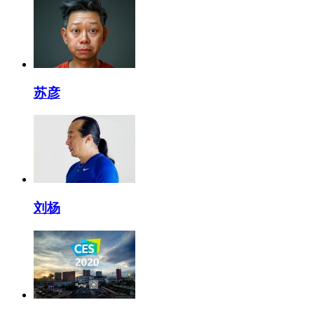
苏彦
刘杨