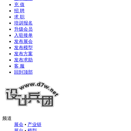
充 值
招 聘
求 职
培训报名
升级会员
入驻接单
发布展会
发布模型
发布方案
发布求助
客 服
回到顶部
频道
展会
•
产业链
展台
•
模型