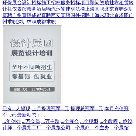
环保展台
设计招标
施工招标
服务招标
项目顾问
资质挂靠
租赁转
让
礼仪表演
票务酒店
物流运输
建材
法律
上海直聘
北京直聘
深圳
直聘
广州直聘
成都直聘
西安直聘
国外招聘
上海求职
北京求职
广
州求职
深圳求职
成都求职
已有
...
人提现
上月提现冠军
...
元
提现总冠军
...
元
本月充值冠
军
...
元
最新动态：
...
...
年创办
...
万会员
...
万主题
...
个展会
...
个模型
...
个教程
...
位设
计师
...
个展览工厂
...
个展览公司
...
个展商
...
个主办
...
个展馆