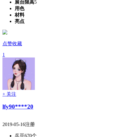
展台限高
5
用色
材料
亮点
点赞收藏
1
+ 关注
lfy90****20
2019-05-16注册
兵豆
670个