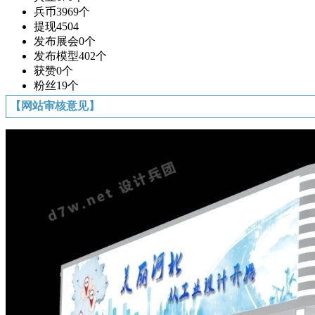
兵币
3969个
提现
4504
发布展会
0个
发布模型
402个
获赞
0个
粉丝
19个
【网站审核意见】