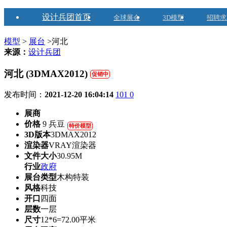
设计兵团首页
全球展会
3D模型
招聘求
模型
>
展台
>河北
来源：
设计兵团
河北 (3DMAX2012)
促销中
发布时间：
2021-12-20 16:04:14
101
0
展商
价格
9 兵豆
特价模型
3D版本
3DMAX2012
渲染器
VRAY渲染器
文件大小
30.95M
行业
政府
展台类型
木构特装
风格
科技
开口
四面
层数
一层
尺寸
12*6=72.00平米