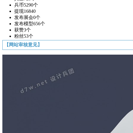
兵币
5290个
提现
16840
发布展会
0个
发布模型
656个
获赞
3个
粉丝
53个
【网站审核意见】