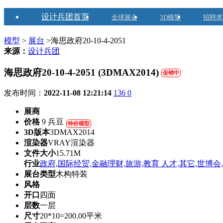
设计兵团首页
全球展会
3D模型
招聘求
模型
>
展台
>海思政府20-10-4-2051
来源：
设计兵团
海思政府20-10-4-2051 (3DMAX2014)
促销中
发布时间：
2022-11-08 12:21:14
136
0
展商
价格
9 兵豆
特价模型
3D版本
3DMAX2014
渲染器
VRAY渲染器
文件大小
15.71M
行业
政府,国际经贸,金融理财,旅游,教育 人才,其它,世博会
展台类型
木构特装
风格
开口
四面
层数
一层
尺寸
20*10=200.00平米