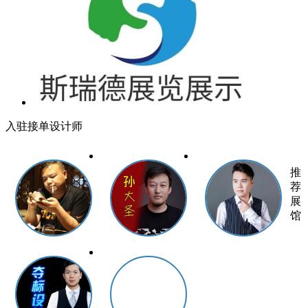
入驻接单设计师
推
荐
展
馆