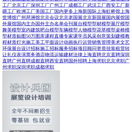
工厂
北京工厂
深圳工厂
广州工厂
成都工厂
武汉工厂
西安工厂
新
疆工厂
欧洲工厂
美国工厂
国内更多
上海新国际
上海虹桥馆
上海
世博馆
广州琶洲馆
北京会议
北京老国展
北京新国展
国内展馆
国
外展馆
国内主办
国外主办
名单会刊
展台模型
型材模型
展厅模型
舞美模型
室内建筑
吧台模型
车辆模型
人物模型
花草模型
桌椅模
型
材质贴图
50万图库
课程直播
专家课
学员风采
创意策划
建模教
程
材质灯光
施工美工
平面设计
动画
执行运营
销售管理
美术文艺
环保展台
设计招标
施工招标
服务招标
项目顾问
资质挂靠
租赁转
让
礼仪表演
票务酒店
物流运输
建材
法律
上海直聘
北京直聘
深圳
直聘
广州直聘
成都直聘
西安直聘
国外招聘
上海求职
北京求职
广
州求职
深圳求职
成都求职