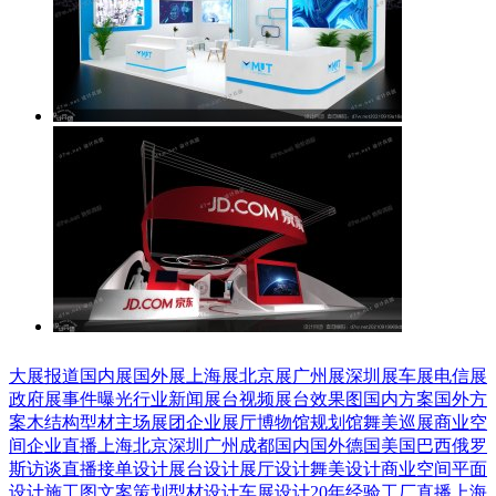
大展报道
国内展
国外展
上海展
北京展
广州展
深圳展
车展
电信展
政府展
事件曝光
行业新闻
展台视频
展台效果图
国内方案
国外方
案
木结构
型材
主场展团
企业展厅
博物馆
规划馆
舞美巡展
商业空
间
企业直播
上海
北京
深圳
广州
成都
国内
国外
德国
美国
巴西
俄罗
斯
访谈直播
接单设计
展台设计
展厅设计
舞美设计
商业空间
平面
设计
施工图
文案策划
型材设计
车展设计
20年经验
工厂直播
上海