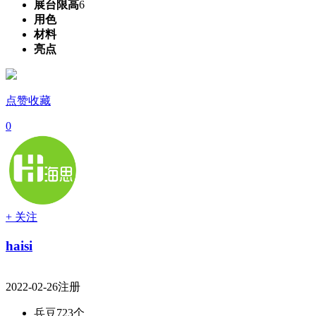
展台限高
6
用色
材料
亮点
点赞收藏
0
+ 关注
haisi
2022-02-26注册
兵豆
723个