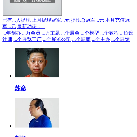
已有
...
人提现
上月提现冠军
...
元
提现总冠军
...
元
本月充值冠
军
...
元
最新动态：
...
...
年创办
...
万会员
...
万主题
...
个展会
...
个模型
...
个教程
...
位设
计师
...
个展览工厂
...
个展览公司
...
个展商
...
个主办
...
个展馆
苏彦