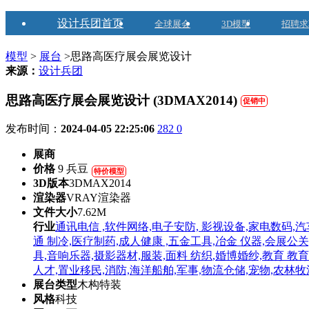
设计兵团首页
全球展会
3D模型
招聘求
模型
>
展台
>思路高医疗展会展览设计
来源：
设计兵团
思路高医疗展会展览设计 (3DMAX2014)
促销中
发布时间：
2024-04-05 22:25:06
282
0
展商
价格
9 兵豆
特价模型
3D版本
3DMAX2014
渲染器
VRAY渲染器
文件大小
7.62M
行业
通讯电信 ,软件网络,电子安防, 影视设备,家电数码,汽
通 制冷,医疗制药,成人健康 ,五金工具,冶金 仪器,会展公关
具,音响乐器,摄影器材,服装,面料 纺织,婚博婚纱,教育 教
人才,置业移民,消防,海洋船舶,军事,物流仓储,宠物,农林牧
展台类型
木构特装
风格
科技