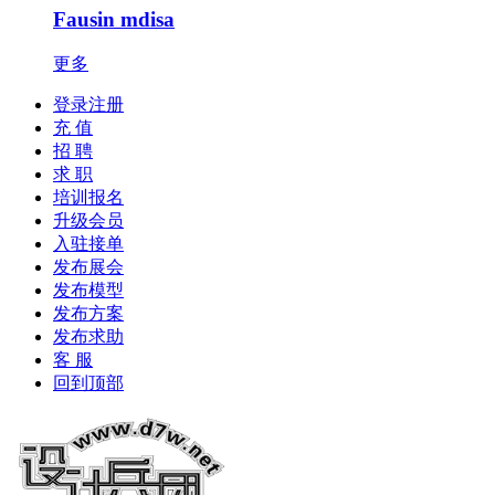
Fausin mdisa
更多
登录注册
充 值
招 聘
求 职
培训报名
升级会员
入驻接单
发布展会
发布模型
发布方案
发布求助
客 服
回到顶部