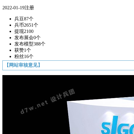
2022-01-19注册
兵豆
87个
兵币
2651个
提现
2100
发布展会
0个
发布模型
388个
获赞
1个
粉丝
16个
【网站审核意见】