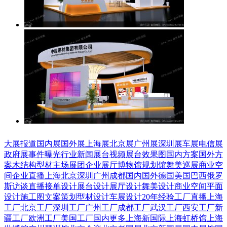
大展报道
国内展
国外展
上海展
北京展
广州展
深圳展
车展
电信展
政府展
事件曝光
行业新闻
展台视频
展台效果图
国内方案
国外方
案
木结构
型材
主场展团
企业展厅
博物馆
规划馆
舞美巡展
商业空
间
企业直播
上海
北京
深圳
广州
成都
国内
国外
德国
美国
巴西
俄罗
斯
访谈直播
接单设计
展台设计
展厅设计
舞美设计
商业空间
平面
设计
施工图
文案策划
型材设计
车展设计
20年经验
工厂直播
上海
工厂
北京工厂
深圳工厂
广州工厂
成都工厂
武汉工厂
西安工厂
新
疆工厂
欧洲工厂
美国工厂
国内更多
上海新国际
上海虹桥馆
上海