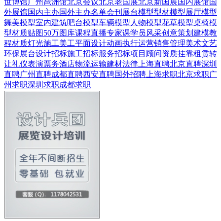
世博馆
广州琶洲馆
北京会议
北京老国展
北京新国展
国内展馆
国
外展馆
国内主办
国外主办
名单会刊
展台模型
型材模型
展厅模型
舞美模型
室内建筑
吧台模型
车辆模型
人物模型
花草模型
桌椅模
型
材质贴图
50万图库
课程直播
专家课
学员风采
创意策划
建模教
程
材质灯光
施工美工
平面设计
动画
执行运营
销售管理
美术文艺
环保展台
设计招标
施工招标
服务招标
项目顾问
资质挂靠
租赁转
让
礼仪表演
票务酒店
物流运输
建材
法律
上海直聘
北京直聘
深圳
直聘
广州直聘
成都直聘
西安直聘
国外招聘
上海求职
北京求职
广
州求职
深圳求职
成都求职