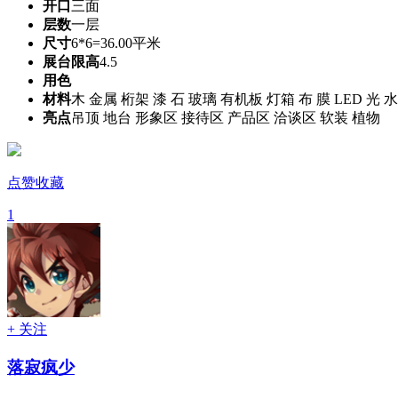
开口
三面
层数
一层
尺寸
6*6=36.00平米
展台限高
4.5
用色
材料
木 金属 桁架 漆 石 玻璃 有机板 灯箱 布 膜 LED 光 水
亮点
吊顶 地台 形象区 接待区 产品区 洽谈区 软装 植物
点赞收藏
1
+ 关注
落寂疯少