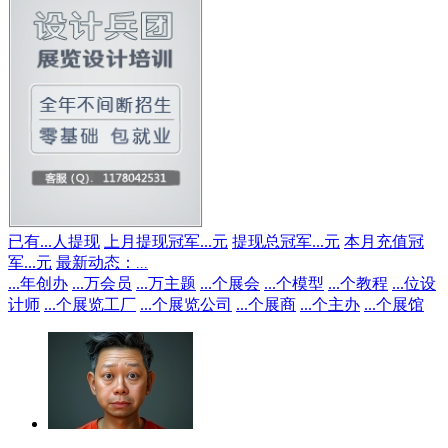
已有
...
人提现
上月提现冠军
...
元
提现总冠军
...
元
本月充值冠
军
...
元
最新动态：
...
...
年创办
...
万会员
...
万主题
...
个展会
...
个模型
...
个教程
...
位设
计师
...
个展览工厂
...
个展览公司
...
个展商
...
个主办
...
个展馆