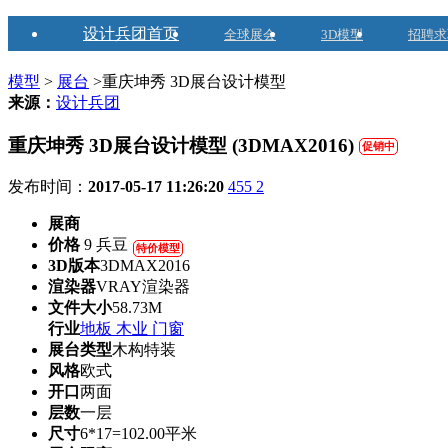
设计兵团首页
全球展会
3D模型
招聘求
模型
>
展台
>重庆坤秀 3D展台设计模型
来源：
设计兵团
重庆坤秀 3D展台设计模型 (3DMAX2016)
促销中
发布时间：
2017-05-17 11:26:20
455
2
展商
价格
9 兵豆
特价模型
3D版本
3DMAX2016
渲染器
VRAY渲染器
文件大小
58.73M
行业
地板 木业 门窗
展台类型
木构特装
风格
欧式
开口
两面
层数
一层
尺寸
6*17=102.00平米