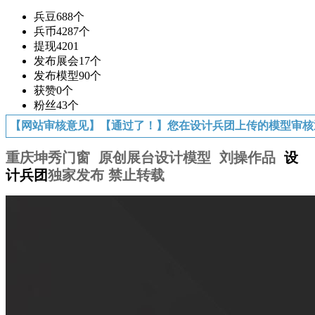
兵豆
688个
兵币
4287个
提现
4201
发布展会
17个
发布模型
90个
获赞
0个
粉丝
43个
【网站审核意见】【通过了！】您在设计兵团上传的模型审核
重庆坤秀门窗 原创展台设计模型 刘操作品
设
计兵团
独家发布 禁止转载