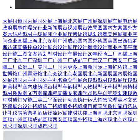
大展报道
国内展
国外展
上海展
北京展
广州展
深圳展
车展
电信展
政府展
事件曝光
行业新闻
展台视频
展台效果图
国内方案
国外方
案
木结构
型材
主场展团
企业展厅
博物馆
规划馆
舞美巡展
商业空
间
企业直播
上海
北京
深圳
广州
成都
国内
国外
德国
美国
巴西
俄罗
斯
访谈直播
接单设计
展台设计
展厅设计
舞美设计
商业空间
平面
设计
施工图
文案策划
型材设计
车展设计
20年经验
工厂直播
上海
工厂
北京工厂
深圳工厂
广州工厂
成都工厂
武汉工厂
西安工厂
新
疆工厂
欧洲工厂
美国工厂
国内更多
上海新国际
上海虹桥馆
上海
世博馆
广州琶洲馆
北京会议
北京老国展
北京新国展
国内展馆
国
外展馆
国内主办
国外主办
名单会刊
展台模型
型材模型
展厅模型
舞美模型
室内建筑
吧台模型
车辆模型
人物模型
花草模型
桌椅模
型
材质贴图
50万图库
课程直播
专家课
学员风采
创意策划
建模教
程
材质灯光
施工美工
平面设计
动画
执行运营
销售管理
美术文艺
环保展台
设计招标
施工招标
服务招标
项目顾问
资质挂靠
租赁转
让
礼仪表演
票务酒店
物流运输
建材
法律
上海直聘
北京直聘
深圳
直聘
广州直聘
成都直聘
西安直聘
国外招聘
上海求职
北京求职
广
州求职
深圳求职
成都求职