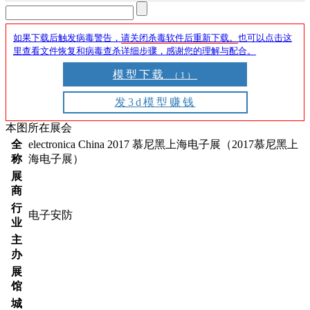
如果下载后触发病毒警告，
请关闭杀毒软件后重新下载。
也可以点击这
里查看文件恢复和病毒查杀详细步骤，感谢您的理解与配合。
模型下载
（1）
发3d模型赚钱
本图所在展会
全
electronica China 2017 慕尼黑上海电子展（2017慕尼黑上
称
海电子展）
展
商
行
电子安防
业
主
办
展
馆
城