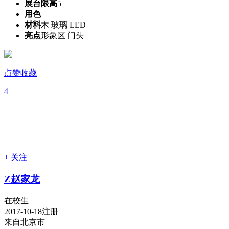
展台限高
5
用色
材料
木 玻璃 LED
亮点
形象区 门头
点赞收藏
4
+ 关注
Z赵家龙
在校生
2017-10-18注册
来自北京市