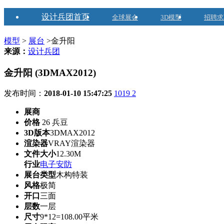
设计兵团首页
全球展会
3D模型
招聘求
模型
>
展台
>​金升阳
来源：
设计兵团
​金升阳 (3DMAX2012)
发布时间：
2018-01-10 15:47:25
1019
2
展商
价格
26 兵豆
3D版本
3DMAX2012
渲染器
VRAY渲染器
文件大小
12.30M
行业
电子安防
展台类型
木构特装
风格
极简
开口
三面
层数
一层
尺寸
9*12=108.00平米