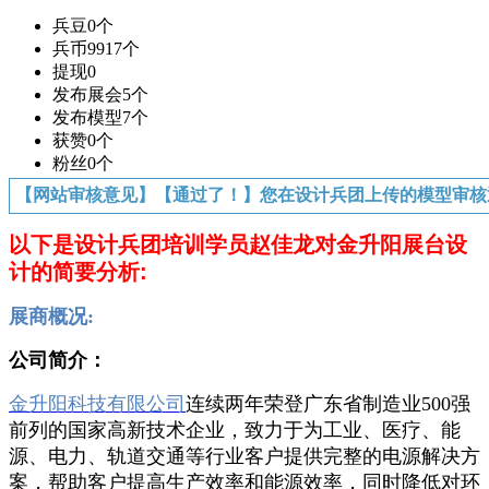
兵豆
0个
兵币
9917个
提现
0
发布展会
5个
发布模型
7个
获赞
0个
粉丝
0个
【网站审核意见】【通过了！】您在设计兵团上传的模型审核
以下是设计兵团培训学员赵佳龙对
金升阳
展台设
计的简要分析:
展商概况:
公司简介：
金升阳科技有限公司
连续两年荣登广东省制造业500强
前列的国家高新技术企业，致力于为工业、医疗、能
源、电力、轨道交通等行业客户提供完整的电源解决方
案，帮助客户提高生产效率和能源效率，同时降低对环