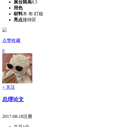
展台限高
6.5
用色
材料
木 布 灯箱
亮点
接待区
点赞收藏
0
+ 关注
总理论文
2017-08-18注册
兵豆
1个