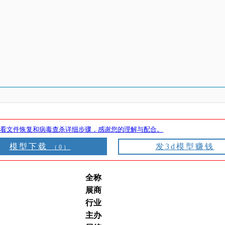
看文件恢复和病毒查杀详细步骤，感谢您的理解与配合。
模型下载
发3d模型赚钱
（0）
全称
展商
行业
主办