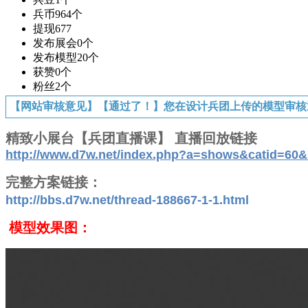
兵币
964个
提现
677
发布展会
0个
发布模型
20个
获赞
0个
粉丝
2个
【网站审核意见】【通过了！】您在设计兵团上传的模型审核
精致小展台【兵团直播课】 直播回放链接
http://www.d7w.net/index.php?a=shows&catid=60&
完整方案链接：
http://bbs.d7w.net/thread-188667-1-1.html
模型效果图：