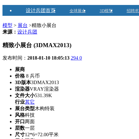
设计兵团首页
全球展会
3D模型
招聘求
模型
>
展台
>精致小展台
来源：
设计兵团
精致小展台 (3DMAX2013)
发布时间：
2018-01-10 18:05:13
294
0
展商
价格
8 兵币
3D版本
3DMAX2013
渲染器
VRAY渲染器
文件大小
531.39K
行业
其它
展台类型
木构特装
风格
科技
开口
两面
层数
一层
尺寸
12*6=72.00平米