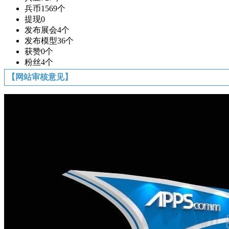
兵币
1569个
提现
0
发布展会
4个
发布模型
36个
获赞
0个
粉丝
4个
【网站审核意见】