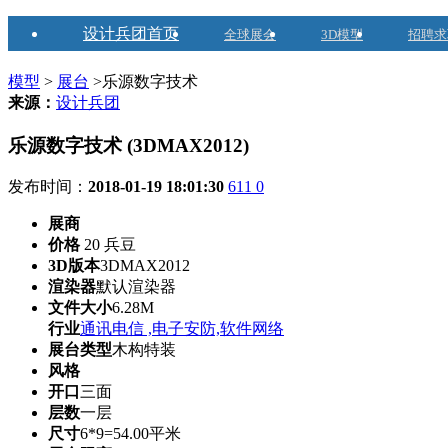
设计兵团首页
全球展会
3D模型
招聘求
模型
>
展台
>乐源数字技术
来源：
设计兵团
乐源数字技术 (3DMAX2012)
发布时间：
2018-01-19 18:01:30
611
0
展商
价格
20 兵豆
3D版本
3DMAX2012
渲染器
默认渲染器
文件大小
6.28M
行业
通讯电信 ,电子安防,软件网络
展台类型
木构特装
风格
开口
三面
层数
一层
尺寸
6*9=54.00平米