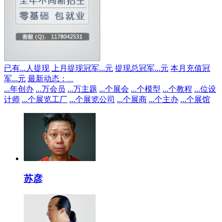
已有
...
人提现
上月提现冠军
...
元
提现总冠军
...
元
本月充值冠
军
...
元
最新动态：
...
...
年创办
...
万会员
...
万主题
...
个展会
...
个模型
...
个教程
...
位设
计师
...
个展览工厂
...
个展览公司
...
个展商
...
个主办
...
个展馆
苏彦