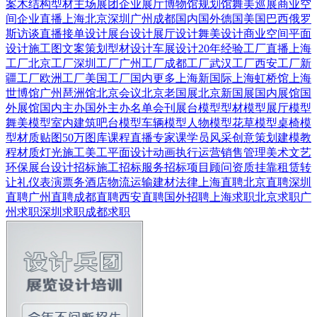
案
木结构
型材
主场展团
企业展厅
博物馆
规划馆
舞美巡展
商业空
间
企业直播
上海
北京
深圳
广州
成都
国内
国外
德国
美国
巴西
俄罗
斯
访谈直播
接单设计
展台设计
展厅设计
舞美设计
商业空间
平面
设计
施工图
文案策划
型材设计
车展设计
20年经验
工厂直播
上海
工厂
北京工厂
深圳工厂
广州工厂
成都工厂
武汉工厂
西安工厂
新
疆工厂
欧洲工厂
美国工厂
国内更多
上海新国际
上海虹桥馆
上海
世博馆
广州琶洲馆
北京会议
北京老国展
北京新国展
国内展馆
国
外展馆
国内主办
国外主办
名单会刊
展台模型
型材模型
展厅模型
舞美模型
室内建筑
吧台模型
车辆模型
人物模型
花草模型
桌椅模
型
材质贴图
50万图库
课程直播
专家课
学员风采
创意策划
建模教
程
材质灯光
施工美工
平面设计
动画
执行运营
销售管理
美术文艺
环保展台
设计招标
施工招标
服务招标
项目顾问
资质挂靠
租赁转
让
礼仪表演
票务酒店
物流运输
建材
法律
上海直聘
北京直聘
深圳
直聘
广州直聘
成都直聘
西安直聘
国外招聘
上海求职
北京求职
广
州求职
深圳求职
成都求职