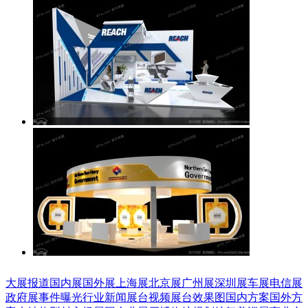
大展报道
国内展
国外展
上海展
北京展
广州展
深圳展
车展
电信展
政府展
事件曝光
行业新闻
展台视频
展台效果图
国内方案
国外方