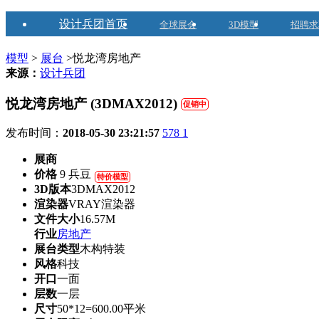
设计兵团首页
全球展会
3D模型
招聘求
模型
>
展台
>悦龙湾房地产
来源：
设计兵团
悦龙湾房地产 (3DMAX2012)
促销中
发布时间：
2018-05-30 23:21:57
578
1
展商
价格
9 兵豆
特价模型
3D版本
3DMAX2012
渲染器
VRAY渲染器
文件大小
16.57M
行业
房地产
展台类型
木构特装
风格
科技
开口
一面
层数
一层
尺寸
50*12=600.00平米