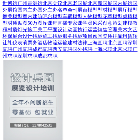
世博馆
广州琶洲馆
北京会议
北京老国展
北京新国展
国内展馆
国
外展馆
国内主办
国外主办
名单会刊
展台模型
型材模型
展厅模型
舞美模型
室内建筑
吧台模型
车辆模型
人物模型
花草模型
桌椅模
型
材质贴图
50万图库
课程直播
专家课
学员风采
创意策划
建模教
程
材质灯光
施工美工
平面设计
动画
执行运营
销售管理
美术文艺
环保展台
设计招标
施工招标
服务招标
项目顾问
资质挂靠
租赁转
让
礼仪表演
票务酒店
物流运输
建材
法律
上海直聘
北京直聘
深圳
直聘
广州直聘
成都直聘
西安直聘
国外招聘
上海求职
北京求职
广
州求职
深圳求职
成都求职