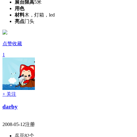
展台限高
5米
用色
材料
木，灯箱，led
亮点
门头
点赞收藏
1
+ 关注
darby
2008-05-12注册
兵豆
82个