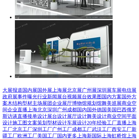
大展报道
国内展
国外展
上海展
北京展
广州展
深圳展
车展
电信展
政府展
事件曝光
行业新闻
展台视频
展台效果图
国内方案
国外方
案
木结构
型材
主场展团
企业展厅
博物馆
规划馆
舞美巡展
商业空
间
企业直播
上海
北京
深圳
广州
成都
国内
国外
德国
美国
巴西
俄罗
斯
访谈直播
接单设计
展台设计
展厅设计
舞美设计
商业空间
平面
设计
施工图
文案策划
型材设计
车展设计
20年经验
工厂直播
上海
工厂
北京工厂
深圳工厂
广州工厂
成都工厂
武汉工厂
西安工厂
新
疆工厂
欧洲工厂
美国工厂
国内更多
上海新国际
上海虹桥馆
上海