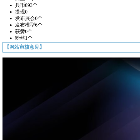
兵币
893个
提现
0
发布展会
0个
发布模型
6个
获赞
0个
粉丝
1个
【网站审核意见】