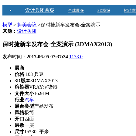
设计兵团首页
全球展会
3D模型
招聘求
模型
>
舞美会议
>保时捷新车发布会-全案演示
来源：
设计兵团
保时捷新车发布会-全案演示 (3DMAX2013)
发布时间：
2017-06-05 07:37:34
1133
0
展商
价格
108 兵豆
3D版本
3DMAX2013
渲染器
VRAY渲染器
文件大小
16.91M
行业
汽车
展台类型
产品发布
风格
极简
开口
四面
层数
一层
尺寸
15*30=平米