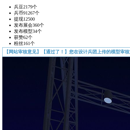
兵豆
2179个
兵币
91267个
提现
12500
发布展会
360个
发布模型
34个
获赞
62个
粉丝
161个
【网站审核意见】【通过了！】您在设计兵团上传的模型审核