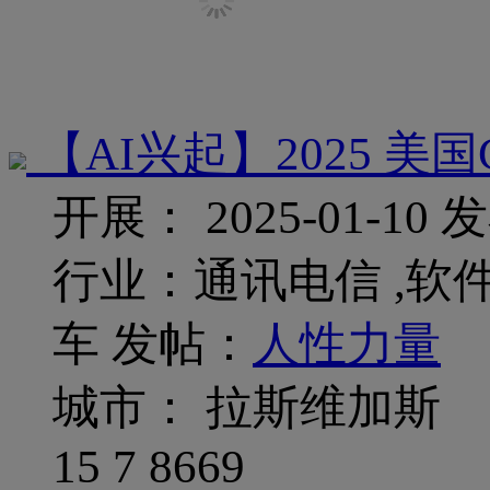
【AI兴起】2025 美
开展： 2025-01-10
发
行业：通讯电信 ,软件
车
发帖：
人性力量
城市： 拉斯维加斯
15
7
8669