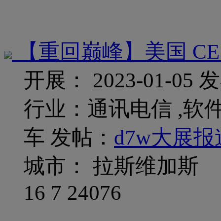
【重回巅峰】美国 CES 
开展： 2023-01-05
发
行业：通讯电信 ,软件
车
发帖：
d7w大展报
城市： 拉斯维加斯
16
7
24076