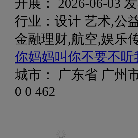
开展： 2026-06-03
发
行业：设计 艺术,公益
金融理财,航空,娱乐传
你妈妈叫你不要不听
城市： 广东省 广州
0
0
462