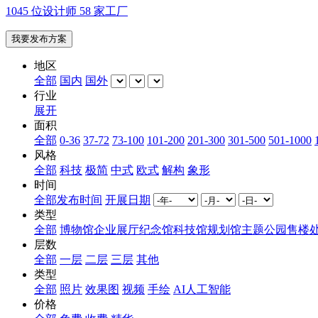
1045 位设计师 58 家工厂
我要发布方案
地区
全部
国内
国外
行业
展开
面积
全部
0-36
37-72
73-100
101-200
201-300
301-500
501-1000
风格
全部
科技
极简
中式
欧式
解构
象形
时间
全部
发布时间
开展日期
类型
全部
博物馆
企业展厅
纪念馆
科技馆
规划馆
主题公园
售楼
层数
全部
一层
二层
三层
其他
类型
全部
照片
效果图
视频
手绘
AI人工智能
价格