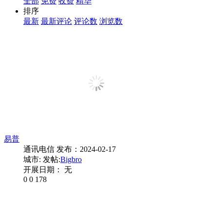
全部
免费
收费
精华
排序
最新
最新评论
评论数
浏览数
易普
通讯电信
发布：2024-02-17
城市:
发帖:
Bigbro
开展日期： 无
0
0
178