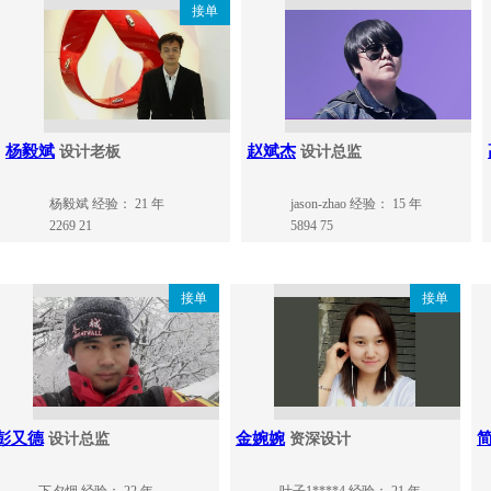
接单
杨毅斌
赵斌杰
设计老板
设计总监
杨毅斌
经验： 21 年
jason-zhao
经验： 15 年
2269
21
5894
75
接单
接单
彭又德
金婉婉
设计总监
资深设计