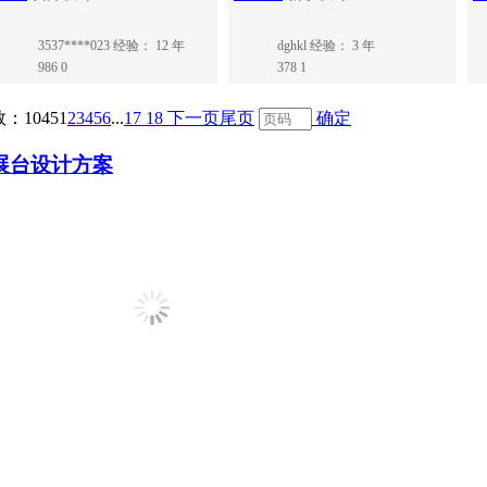
3537****023
经验： 12 年
dghkl
经验： 3 年
986
0
378
1
数：1045
1
2
3
4
5
6
...
17
18
下一页
尾页
确定
展台设计方案