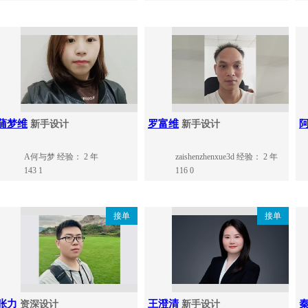
蒲梦维
罗富维
新手设计
新手设计
A何与梦
经验： 2 年
zaishenzhenxue3d
经验： 2 年
143
1
116
0
接单
接单
张力
王澄清
资深设计
新手设计