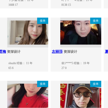
下夕烟
经验： 22 年
叶子1****4
经验： 21 年
1608
17
8138
15
接单
接单
贾梅
左丽莎
资深设计
资深设计
shuzhi
经验： 11 年
依1****5
经验： 19 年
65
6
27
0
接单
接单