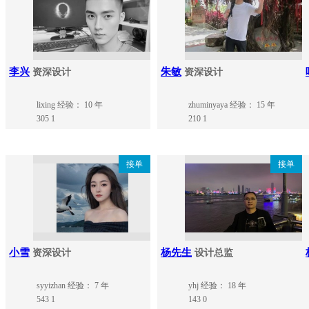
李兴
朱敏
资深设计
资深设计
lixing
经验： 10 年
zhuminyaya
经验： 15 年
305
1
210
1
接单
接单
小雪
杨先生
资深设计
设计总监
syyizhan
经验： 7 年
yhj
经验： 18 年
543
1
143
0