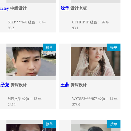
irley
沈予
中级设计
设计老板
5323****670
经验： 8 年
CPTBTPTP
经验： 26 年
93
2
93
1
接单
接单
薛子龙
王薛
资深设计
资深设计
WEI文采
经验： 13 年
WY3633****873
经验： 14 年
245
1
278
0
接单
接单