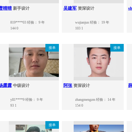
曹晴晴
吴建军
sh
新手设计
资深设计
819****03
经验： 9 年
wujianjun
经验： 19 年
144
0
103
1
接单
接单
杨露露
阿张
中级设计
资深设计
yll1****9
经验： 9 年
zhangmengzm
经验： 14 年
93
1
154
0
接单