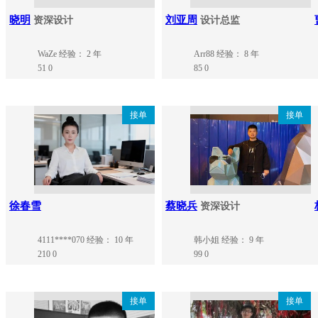
晓明
刘亚周
资深设计
设计总监
WaZe
经验： 2 年
Arr88
经验： 8 年
51
0
85
0
接单
接单
徐春雪
蔡晓兵
资深设计
4111****070
经验： 10 年
韩小姐
经验： 9 年
210
0
99
0
接单
接单