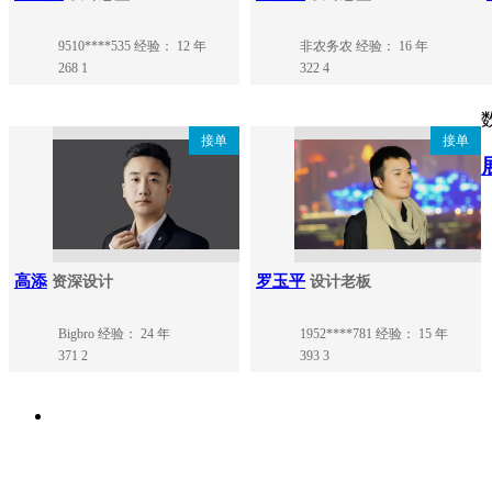
9510****535
经验： 12 年
非农务农
经验： 16 年
268
1
322
4
接单
接单
高添
罗玉平
资深设计
设计老板
Bigbro
经验： 24 年
1952****781
经验： 15 年
371
2
393
3