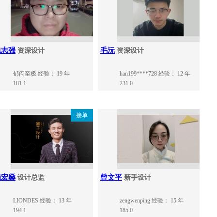
包志强
毛沅
资深设计
资深设计
郁闷至极
经验： 19 年
han199****728
经验： 12 年
181
1
231
0
接单
施宏燊
曾文平
设计总监
新手设计
LIONDES
经验： 13 年
zengwenping
经验： 15 年
194
1
185
0