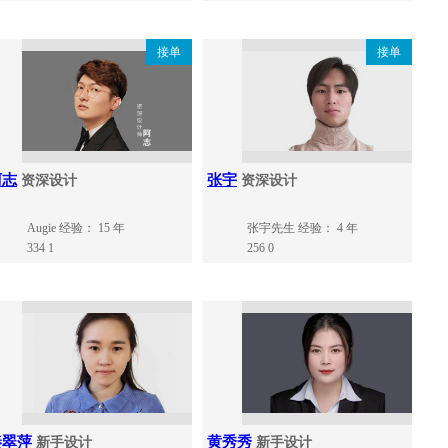
接单
接单
阿志
张宇
资深设计
资深设计
Augie
经验： 15 年
张宇先生
经验： 4 年
334
1
256
0
秦翠萍
黄秀秀
新手设计
新手设计