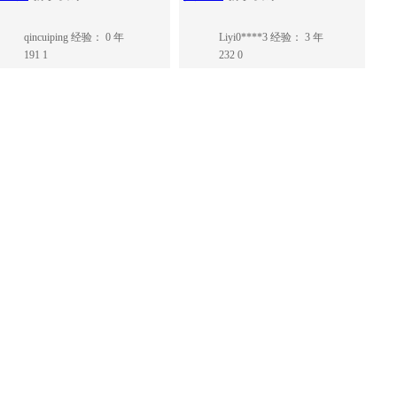
qincuiping
经验： 0 年
Liyi0****3
经验： 3 年
191
1
232
0