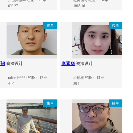
丿墨染素年
经验： 11 年
微笑面对
经验： 14 年
698
27
1865
16
接单
接单
夏钢
李素华
资深设计
资深设计
robert1****1
经验： 12 年
小榕榕
经验： 15 年
44
0
39
1
接单
接单