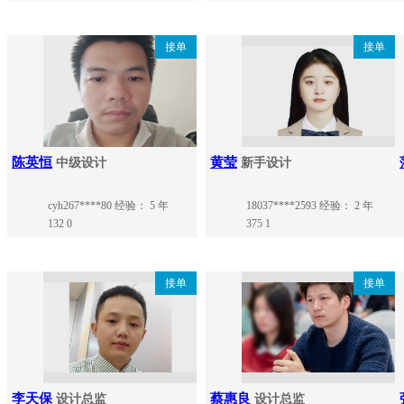
接单
接单
陈英恒
黄莹
中级设计
新手设计
cyh267****80
经验： 5 年
18037****2593
经验： 2 年
132
0
375
1
接单
接单
李天保
蔡惠良
设计总监
设计总监