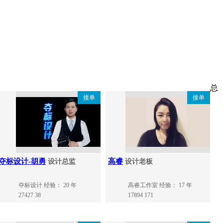
总
接单
接单
夺标设计-胡勇
高睿
设计总监
设计老板
夺标设计
经验： 20 年
高睿工作室
经验： 17 年
27427
38
17894
171