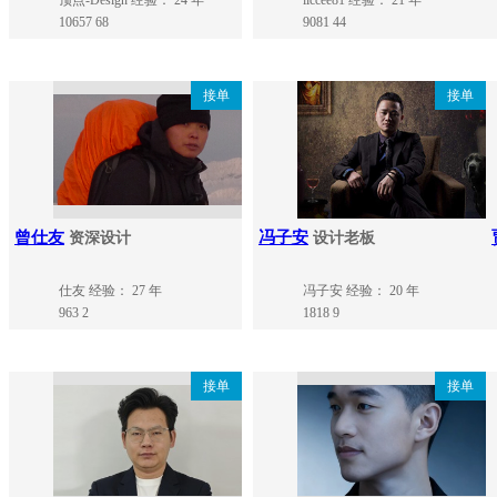
顶点-Design
经验： 24 年
iiccee81
经验： 21 年
10657
68
9081
44
接单
接单
曾仕友
冯子安
资深设计
设计老板
仕友
经验： 27 年
冯子安
经验： 20 年
963
2
1818
9
接单
接单