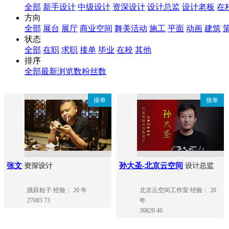
全部
新手设计
中级设计
资深设计
设计总监
设计老板
在
方向
全部
展台
展厅
商业空间
舞美活动
施工
平面
动画
建筑
状态
全部
在职
求职
接单
毕业
在校
其他
排序
全部
最新
浏览数
粉丝数
接单
接单
张文
孙大圣-北京云空间
资深设计
设计总监
跳跃粒子
经验： 20 年
北京云空间工作室
经验： 20
27083
73
年
30820
46