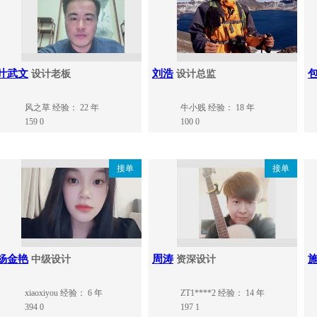
叶武文
刘浩
设计老板
设计总监
风之草
经验： 22 年
牛小贱
经验： 18 年
159
0
100
0
接单
接单
杨金艳
周涛
中级设计
资深设计
xiaoxiyou
经验： 6 年
ZT1****2
经验： 14 年
394
0
197
1