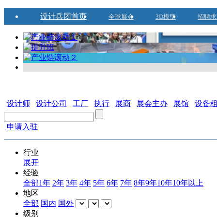
设计兵团首页
全球展会
3D模型
招聘求
设计师
设计公司
工厂
执行
展商
展会主办
展馆
设备
申请入驻
行业
展开
经验
全部
1年
2年
3年
4年
5年
6年
7年
8年
9年
10年
10年以上
地区
全部
国内
国外
级别