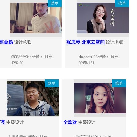
接单
接单
高金杨
张忠琴-北京云空间
设计总监
设计老板
9938****344
经验： 14 年
zhongqin123
经验： 19 年
1292
20
30958
131
接单
接单
简亮
全欢欢
中级设计
中级设计