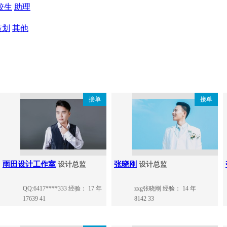
校生
助理
策划
其他
接单
接单
雨田设计工作室
张晓刚
设计总监
设计总监
QQ:6417****333
经验： 17 年
zxg张晓刚
经验： 14 年
17639
41
8142
33