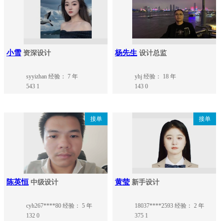
小雪
杨先生
资深设计
设计总监
syyizhan
经验： 7 年
yhj
经验： 18 年
543
1
143
0
接单
接单
陈英恒
黄莹
中级设计
新手设计
cyh267****80
经验： 5 年
18037****2593
经验： 2 年
132
0
375
1