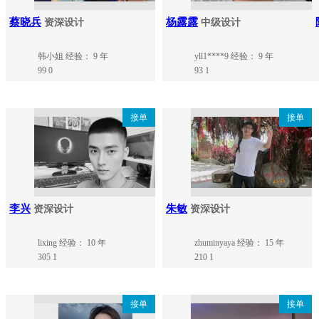
蔡晓兵
杨露露
资深设计
中级设计
韩小姐
经验： 9 年
yll1****9
经验： 9 年
99
0
93
1
接单
接单
李兴
朱敏
资深设计
资深设计
lixing
经验： 10 年
zhuminyaya
经验： 15 年
305
1
210
1
接单
接单