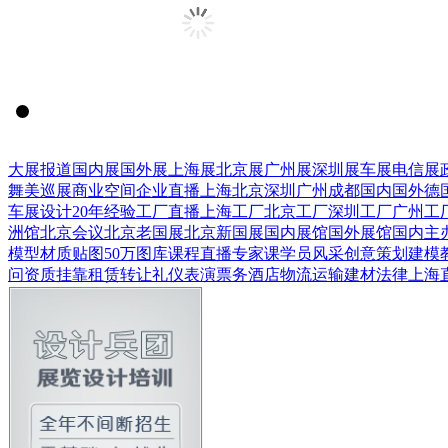
大展报道
国内展
国外展
上海展
北京展
广州展
深圳展
车展
电信展
舞美巡展
商业空间
企业直播
上海
北京
深圳
广州
成都
国内
国外
德
车展设计
20年经验
工厂直播
上海工厂
北京工厂
深圳工厂
广州工
洲馆
北京会议
北京老国展
北京新国展
国内展馆
国外展馆
国内主
模型
材质贴图
50万图库
课程直播
专家课
学员风采
创意策划
建模
问
资质挂靠
租赁转让
礼仪表演
票务酒店
物流运输
建材
法律
上海