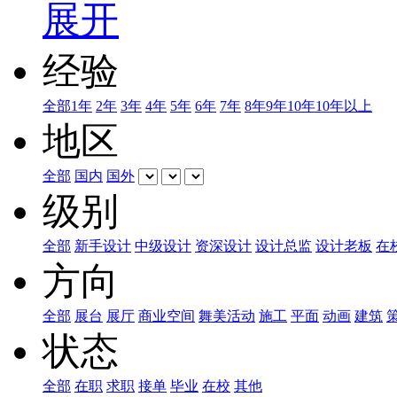
展开
经验
全部
1年
2年
3年
4年
5年
6年
7年
8年
9年
10年
10年以上
地区
全部
国内
国外
级别
全部
新手设计
中级设计
资深设计
设计总监
设计老板
在
方向
全部
展台
展厅
商业空间
舞美活动
施工
平面
动画
建筑
状态
全部
在职
求职
接单
毕业
在校
其他