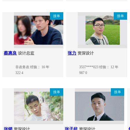
接单
接单
蔡惠良
张力
设计总监
资深设计
非农务农
经验： 16 年
3537****023
经验： 12 年
322
4
987
0
接单
接单
张锁
张子杭
资深设计
资深设计