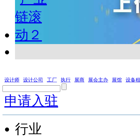
设计师
设计公司
工厂
执行
展商
展会主办
展馆
设备
申请入驻
行业