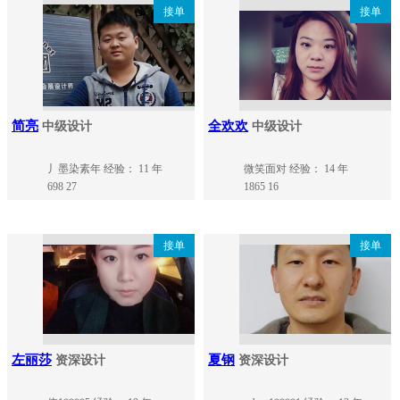
接单
接单
简亮
全欢欢
中级设计
中级设计
丿墨染素年
经验： 11 年
微笑面对
经验： 14 年
698
27
1865
16
接单
接单
左丽莎
夏钢
资深设计
资深设计