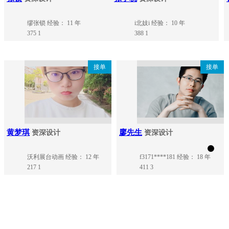
缪张锁
经验： 11 年
i北妓i
经验： 10 年
375
1
388
1
接单
接单
黄梦琪
廖先生
资深设计
资深设计
沃利展台动画
经验： 12 年
f3171****181
经验： 18 年
217
1
411
3