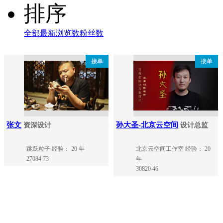
排序
全部
最新
浏览数
粉丝数
接单
接单
张文
孙大圣-北京云空间
资深设计
设计总监
跳跃粒子
经验： 20 年
北京云空间工作室
经验： 20
27084
73
年
30820
46