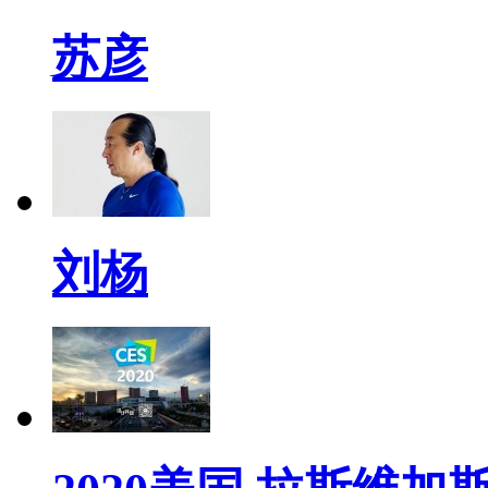
苏彦
刘杨