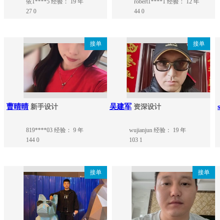
依1****5
经验： 19 年
robert1****1
经验： 12 年
27
0
44
0
接单
接单
曹晴晴
吴建军
新手设计
资深设计
819****03
经验： 9 年
wujianjun
经验： 19 年
144
0
103
1
接单
接单