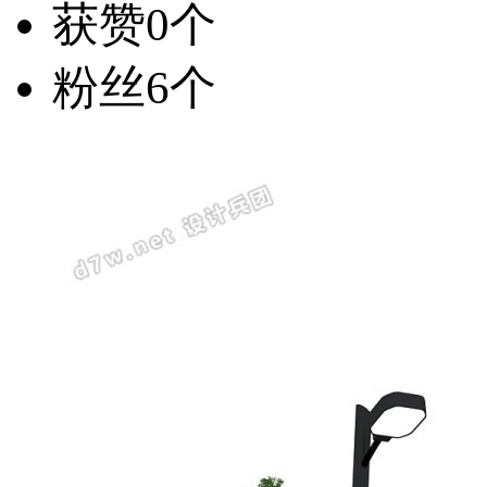
获赞
0个
粉丝
6个