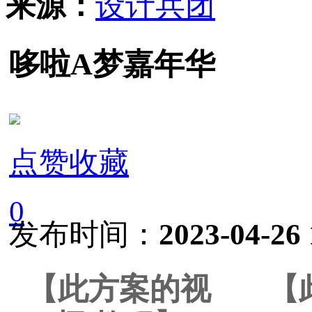
来源：
设计兵团
哆啦A梦嘉年华
点赞收藏
0
发布时间：
2023-04-26 
【此方案的视
【