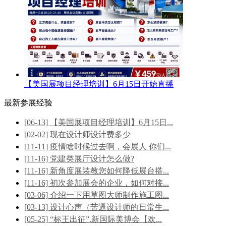
【美国展项目经理培训】6月15日开始直播
最新参展经验
[06-13] 【美国展项目经理培训】6月15日...
[02-02] 现在设计师设计费多少
[11-11] 疫情啥时候过去啊，会展人 你们...
[11-16] 党建类展厅设计怎么做?
[11-16] 新角度展装教您如何降低展台搭...
[11-16] 初次参加展会的企业，如何对接...
[03-06] 介绍一下用草图大师制作施工图...
[03-13] 设计心声（苦逼设计师的日常生...
[05-25] “标王出征”.新国际美博会【欢...