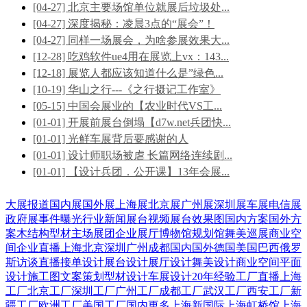
[04-27] 北京主要场馆单位就展后垃圾处...
[04-27] 深度揭秘：凌晨3点的“展会”！
[04-27] 同样一场展会，为啥参展效果大...
[12-28] 吃鸡软件ue4用在展览上vx：143...
[12-18] 展览人都应该知道什么是”绿色...
[10-19] 华山之行---《之行摄记工作室》
[05-15] 中国会展业的【农业时代VS工...
[01-01] 开展前展台倒塌【d7w.net兵团快...
[01-01] 光鲜车展背后要感谢的人
[01-01] 设计师职场被虐 长篇网络连续剧...
[01-01] 【设计兵团．公开课】13年会展...
大展报道
国内展
国外展
上海展
北京展
广州展
深圳展
车展
电信展
政府展
事件曝光
行业新闻
展台视频
展台效果图
国内方案
国外方
案
木结构
型材
主场展团
企业展厅
博物馆
规划馆
舞美巡展
商业空
间
企业直播
上海
北京
深圳
广州
成都
国内
国外
德国
美国
巴西
俄罗
斯
访谈直播
接单设计
展台设计
展厅设计
舞美设计
商业空间
平面
设计
施工图
文案策划
型材设计
车展设计
20年经验
工厂直播
上海
工厂
北京工厂
深圳工厂
广州工厂
成都工厂
武汉工厂
西安工厂
新
疆工厂
欧洲工厂
美国工厂
国内更多
上海新国际
上海虹桥馆
上海