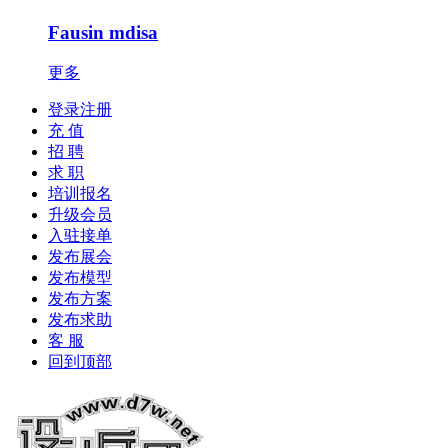
Fausin mdisa
更多
登录注册
充 值
招 聘
求 职
培训报名
升级会员
入驻接单
发布展会
发布模型
发布方案
发布求助
客 服
回到顶部