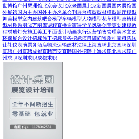
世博馆
广州琶洲馆
北京会议
北京老国展
北京新国展
国内展馆
国
外展馆
国内主办
国外主办
名单会刊
展台模型
型材模型
展厅模型
舞美模型
室内建筑
吧台模型
车辆模型
人物模型
花草模型
桌椅模
型
材质贴图
50万图库
课程直播
专家课
学员风采
创意策划
建模教
程
材质灯光
施工美工
平面设计
动画
执行运营
销售管理
美术文艺
环保展台
设计招标
施工招标
服务招标
项目顾问
资质挂靠
租赁转
让
礼仪表演
票务酒店
物流运输
建材
法律
上海直聘
北京直聘
深圳
直聘
广州直聘
成都直聘
西安直聘
国外招聘
上海求职
北京求职
广
州求职
深圳求职
成都求职