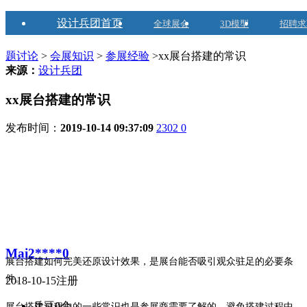
设计兵团首页
全球展会
3D模型
招聘求
题讨论
>
会展知识
>
参展经验
>xx展台搭建的常识
来源：
设计兵团
xx展台搭建的常识
发布时间：
2019-10-14 09:37:09
2302
0
Mai2****0
展台搭建如何完美还原设计效果，是展台能否吸引观众驻足的必要条
件。
2018-10-15注册
兵豆
0个
展台搭建过程中的一些常识也是参展商需要了解的，避免搭建过程中