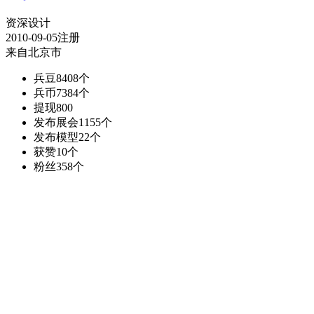
资深设计
2010-09-05注册
来自北京市
兵豆
8408个
兵币
7384个
提现
800
发布展会
1155个
发布模型
22个
获赞
10个
粉丝
358个