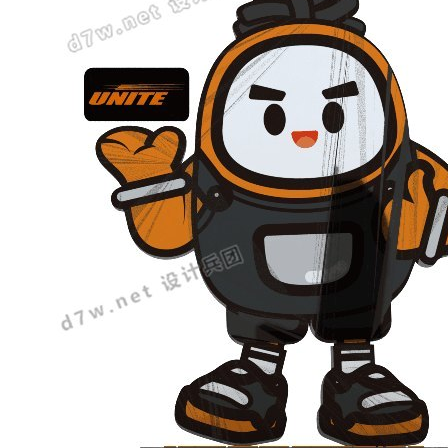
兵豆
6个
兵币
67个