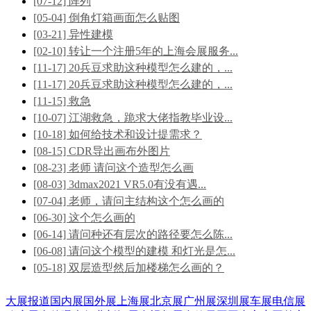
[07-12] 阵列
[05-04] 倒角灯箱画面怎么贴图
[03-21] 异性建模
[02-10] 转让一个注册5年的上海会展服务...
[11-17] 20兵豆求助这种模型怎么建的，...
[11-17] 20兵豆求助这种模型怎么建的，...
[11-15] 救急
[10-07] 江湖救急，跪求大佬指教毕业设...
[10-18] 如何给技术和设计提需求？
[08-15] CDR导出画布外图片
[08-23] 老师 请问这个造型怎么画
[08-03] 3dmax2021 VR5.0有没有遇...
[07-04] 老师，请问主结构这个怎么画的
[06-30] 这个怎么画的
[06-14] 请问种还有层次的路径要怎么陈...
[06-08] 请问这个模型的建模 和灯光是怎...
[05-18] 双层造型然后加楼梯怎么画的？
大展报道
国内展
国外展
上海展
北京展
广州展
深圳展
车展
电信展