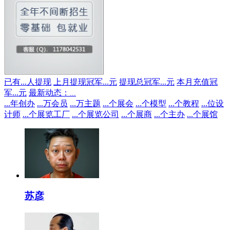
已有
...
人提现
上月提现冠军
...
元
提现总冠军
...
元
本月充值冠
军
...
元
最新动态：
...
...
年创办
...
万会员
...
万主题
...
个展会
...
个模型
...
个教程
...
位设
计师
...
个展览工厂
...
个展览公司
...
个展商
...
个主办
...
个展馆
苏彦