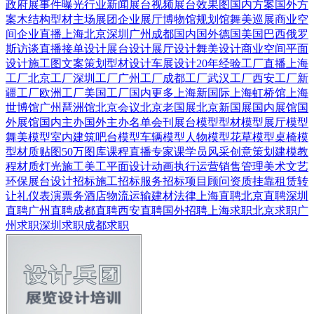
政府展
事件曝光
行业新闻
展台视频
展台效果图
国内方案
国外方
案
木结构
型材
主场展团
企业展厅
博物馆
规划馆
舞美巡展
商业空
间
企业直播
上海
北京
深圳
广州
成都
国内
国外
德国
美国
巴西
俄罗
斯
访谈直播
接单设计
展台设计
展厅设计
舞美设计
商业空间
平面
设计
施工图
文案策划
型材设计
车展设计
20年经验
工厂直播
上海
工厂
北京工厂
深圳工厂
广州工厂
成都工厂
武汉工厂
西安工厂
新
疆工厂
欧洲工厂
美国工厂
国内更多
上海新国际
上海虹桥馆
上海
世博馆
广州琶洲馆
北京会议
北京老国展
北京新国展
国内展馆
国
外展馆
国内主办
国外主办
名单会刊
展台模型
型材模型
展厅模型
舞美模型
室内建筑
吧台模型
车辆模型
人物模型
花草模型
桌椅模
型
材质贴图
50万图库
课程直播
专家课
学员风采
创意策划
建模教
程
材质灯光
施工美工
平面设计
动画
执行运营
销售管理
美术文艺
环保展台
设计招标
施工招标
服务招标
项目顾问
资质挂靠
租赁转
让
礼仪表演
票务酒店
物流运输
建材
法律
上海直聘
北京直聘
深圳
直聘
广州直聘
成都直聘
西安直聘
国外招聘
上海求职
北京求职
广
州求职
深圳求职
成都求职