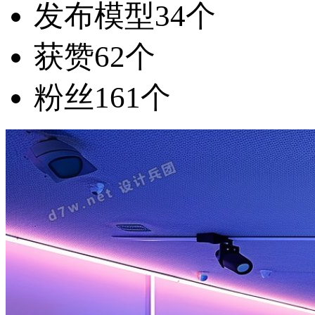
发布模型
34个
获赞
62个
粉丝
161个