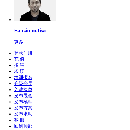
Fausin mdisa
更多
登录注册
充 值
招 聘
求 职
培训报名
升级会员
入驻接单
发布展会
发布模型
发布方案
发布求助
客 服
回到顶部