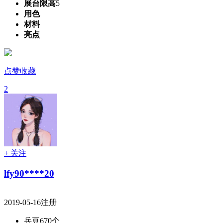
展台限高
5
用色
材料
亮点
点赞收藏
2
+ 关注
lfy90****20
2019-05-16注册
兵豆
670个