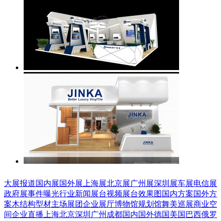
大展报道
国内展
国外展
上海展
北京展
广州展
深圳展
车展
电信展
政府展
事件曝光
行业新闻
展台视频
展台效果图
国内方案
国外方
案
木结构
型材
主场展团
企业展厅
博物馆
规划馆
舞美巡展
商业空
间
企业直播
上海
北京
深圳
广州
成都
国内
国外
德国
美国
巴西
俄罗