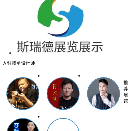
入驻接单设计师
推
荐
展
馆