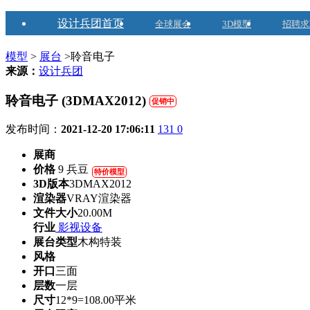
设计兵团首页
全球展会
3D模型
招聘求
模型
>
展台
>聆音电子
来源：
设计兵团
聆音电子 (3DMAX2012)
促销中
发布时间：
2021-12-20 17:06:11
131
0
展商
价格
9 兵豆
特价模型
3D版本
3DMAX2012
渲染器
VRAY渲染器
文件大小
20.00M
行业
影视设备
展台类型
木构特装
风格
开口
三面
层数
一层
尺寸
12*9=108.00平米