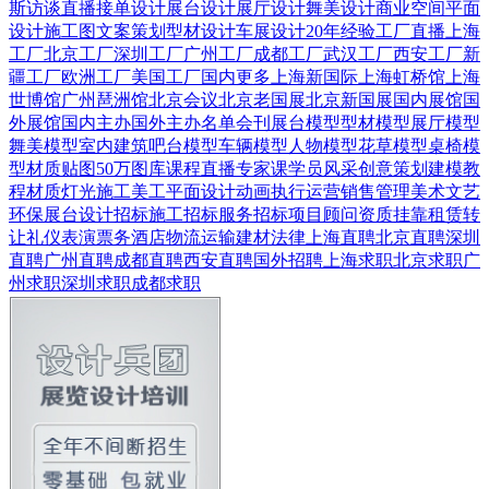
斯
访谈直播
接单设计
展台设计
展厅设计
舞美设计
商业空间
平面
设计
施工图
文案策划
型材设计
车展设计
20年经验
工厂直播
上海
工厂
北京工厂
深圳工厂
广州工厂
成都工厂
武汉工厂
西安工厂
新
疆工厂
欧洲工厂
美国工厂
国内更多
上海新国际
上海虹桥馆
上海
世博馆
广州琶洲馆
北京会议
北京老国展
北京新国展
国内展馆
国
外展馆
国内主办
国外主办
名单会刊
展台模型
型材模型
展厅模型
舞美模型
室内建筑
吧台模型
车辆模型
人物模型
花草模型
桌椅模
型
材质贴图
50万图库
课程直播
专家课
学员风采
创意策划
建模教
程
材质灯光
施工美工
平面设计
动画
执行运营
销售管理
美术文艺
环保展台
设计招标
施工招标
服务招标
项目顾问
资质挂靠
租赁转
让
礼仪表演
票务酒店
物流运输
建材
法律
上海直聘
北京直聘
深圳
直聘
广州直聘
成都直聘
西安直聘
国外招聘
上海求职
北京求职
广
州求职
深圳求职
成都求职