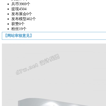
兵币
3969个
提现
4504
发布展会
0个
发布模型
402个
获赞
0个
粉丝
19个
【网站审核意见】