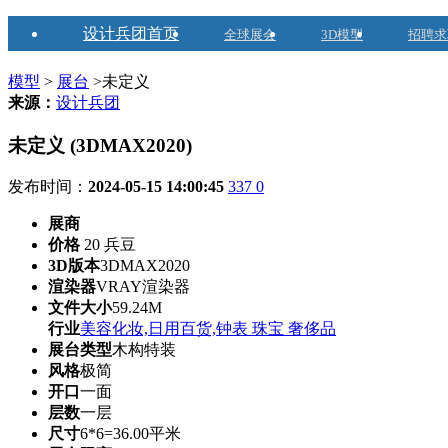
设计兵团首页
全球展会
3D模型
招聘求
模型
>
展台
>未定义
来源：
设计兵团
未定义 (3DMAX2020)
发布时间：
2024-05-15 14:00:45
337
0
展商
价格
20 兵豆
3D版本
3DMAX2020
渲染器
VRAY渲染器
文件大小
59.24M
行业
美容化妆,日用百货,钟表 珠宝 奢侈品
展台类型
木构特装
风格
极简
开口
一面
层数
一层
尺寸
6*6=36.00平米