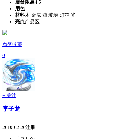
展台限高
4.5
用色
材料
木 金属 漆 玻璃 灯箱 光
亮点
产品区
点赞收藏
0
+ 关注
李子龙
2019-02-26注册
兵豆
32个