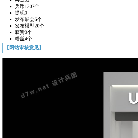
兵币
1307个
提现
0
发布展会
6个
发布模型
20个
获赞
0个
粉丝
4个
【网站审核意见】