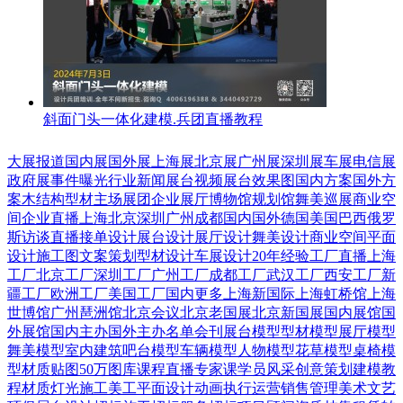
斜面门头一体化建模.兵团直播教程
大展报道
国内展
国外展
上海展
北京展
广州展
深圳展
车展
电信展
政府展
事件曝光
行业新闻
展台视频
展台效果图
国内方案
国外方
案
木结构
型材
主场展团
企业展厅
博物馆
规划馆
舞美巡展
商业空
间
企业直播
上海
北京
深圳
广州
成都
国内
国外
德国
美国
巴西
俄罗
斯
访谈直播
接单设计
展台设计
展厅设计
舞美设计
商业空间
平面
设计
施工图
文案策划
型材设计
车展设计
20年经验
工厂直播
上海
工厂
北京工厂
深圳工厂
广州工厂
成都工厂
武汉工厂
西安工厂
新
疆工厂
欧洲工厂
美国工厂
国内更多
上海新国际
上海虹桥馆
上海
世博馆
广州琶洲馆
北京会议
北京老国展
北京新国展
国内展馆
国
外展馆
国内主办
国外主办
名单会刊
展台模型
型材模型
展厅模型
舞美模型
室内建筑
吧台模型
车辆模型
人物模型
花草模型
桌椅模
型
材质贴图
50万图库
课程直播
专家课
学员风采
创意策划
建模教
程
材质灯光
施工美工
平面设计
动画
执行运营
销售管理
美术文艺