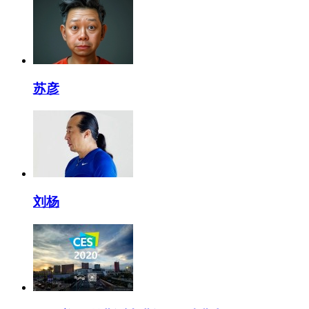
苏彦
刘杨