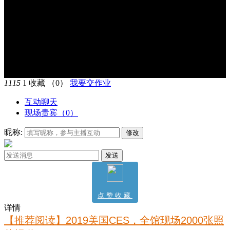
1115
1
收藏
（0）
我要交作业
互动聊天
现场贵宾（
0
）
昵称:
修改
发送
点赞收藏
详情
0
【推荐阅读】2019美国CES，全馆现场2000张照