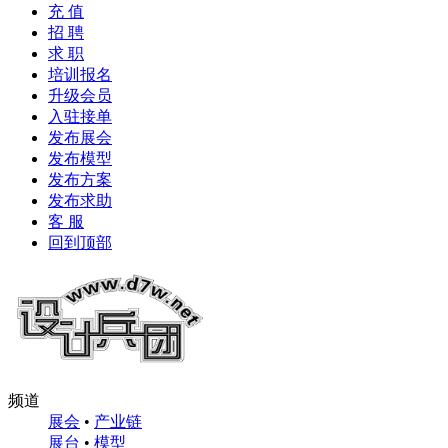
充 值
招 聘
求 职
培训报名
升级会员
入驻接单
发布展会
发布模型
发布方案
发布求助
客 服
回到顶部
频道
展会
•
产业链
展台
•
模型