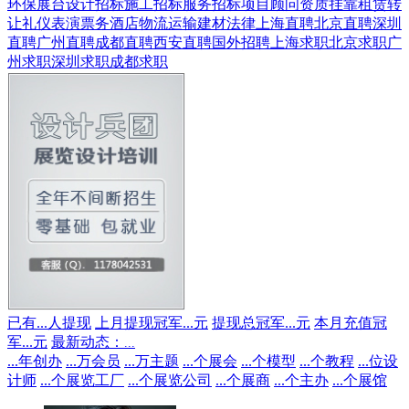
环保展台
设计招标
施工招标
服务招标
项目顾问
资质挂靠
租赁转
让
礼仪表演
票务酒店
物流运输
建材
法律
上海直聘
北京直聘
深圳
直聘
广州直聘
成都直聘
西安直聘
国外招聘
上海求职
北京求职
广
州求职
深圳求职
成都求职
已有
...
人提现
上月提现冠军
...
元
提现总冠军
...
元
本月充值冠
军
...
元
最新动态：
...
...
年创办
...
万会员
...
万主题
...
个展会
...
个模型
...
个教程
...
位设
计师
...
个展览工厂
...
个展览公司
...
个展商
...
个主办
...
个展馆