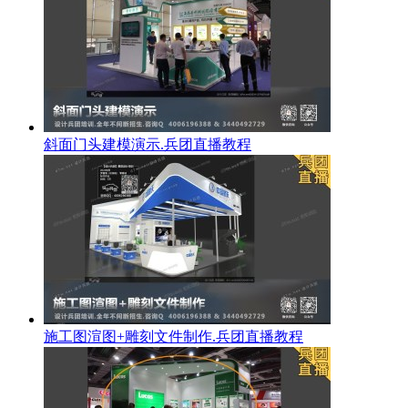
斜面门头建模演示.兵团直播教程
施工图渲图+雕刻文件制作.兵团直播教程