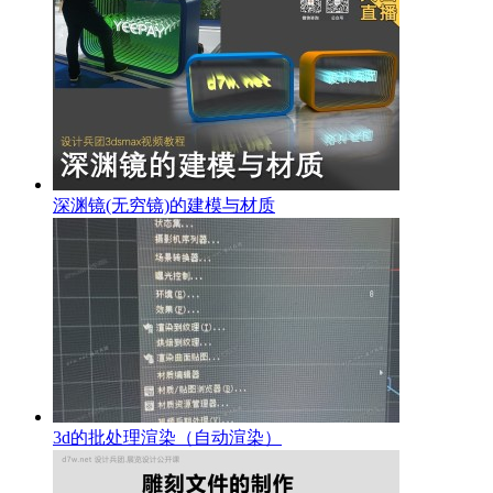
深渊镜(无穷镜)的建模与材质
3d的批处理渲染（自动渲染）