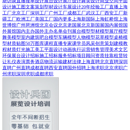
斯
访谈直播
接单设计
展台设计
展厅设计
舞美设计
商业空间
平面
设计
施工图
文案策划
型材设计
车展设计
20年经验
工厂直播
上海
工厂
北京工厂
深圳工厂
广州工厂
成都工厂
武汉工厂
西安工厂
新
疆工厂
欧洲工厂
美国工厂
国内更多
上海新国际
上海虹桥馆
上海
世博馆
广州琶洲馆
北京会议
北京老国展
北京新国展
国内展馆
国
外展馆
国内主办
国外主办
名单会刊
展台模型
型材模型
展厅模型
舞美模型
室内建筑
吧台模型
车辆模型
人物模型
花草模型
桌椅模
型
材质贴图
50万图库
课程直播
专家课
学员风采
创意策划
建模教
程
材质灯光
施工美工
平面设计
动画
执行运营
销售管理
美术文艺
环保展台
设计招标
施工招标
服务招标
项目顾问
资质挂靠
租赁转
让
礼仪表演
票务酒店
物流运输
建材
法律
上海直聘
北京直聘
深圳
直聘
广州直聘
成都直聘
西安直聘
国外招聘
上海求职
北京求职
广
州求职
深圳求职
成都求职