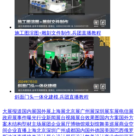
施工图渲图+雕刻文件制作.兵团直播教程
斜面门头一体化建模.兵团直播教程
大展报道
国内展
国外展
上海展
北京展
广州展
深圳展
车展
电信展
政府展
事件曝光
行业新闻
展台视频
展台效果图
国内方案
国外方
案
木结构
型材
主场展团
企业展厅
博物馆
规划馆
舞美巡展
商业空
间
企业直播
上海
北京
深圳
广州
成都
国内
国外
德国
美国
巴西
俄罗