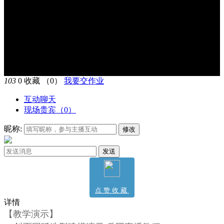
103
0
收藏
（0）
我要交作业
互动聊天
现场贵宾（
0
）
昵称:
修改
发送
点赞收藏
详情
0
【教学演示】