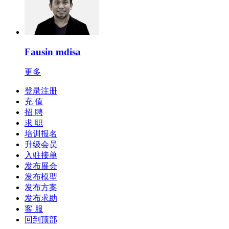
Fausin mdisa
更多
登录注册
充 值
招 聘
求 职
培训报名
升级会员
入驻接单
发布展会
发布模型
发布方案
发布求助
客 服
回到顶部