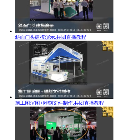
斜面门头建模演示.兵团直播教程
施工图渲图+雕刻文件制作.兵团直播教程