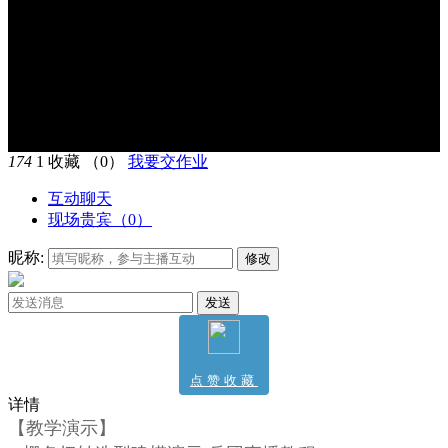
174
1
收藏
（0）
我要交作业
互动聊天
现场贵宾（
0
）
昵称:
修改
发送
点赞收藏
详情
0
【教学演示】