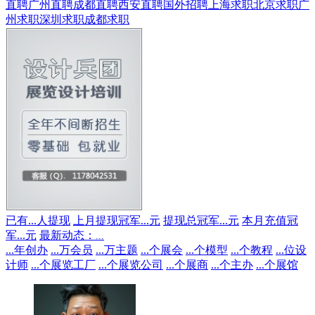
直聘
广州直聘
成都直聘
西安直聘
国外招聘
上海求职
北京求职
广
州求职
深圳求职
成都求职
已有
...
人提现
上月提现冠军
...
元
提现总冠军
...
元
本月充值冠
军
...
元
最新动态：
...
...
年创办
...
万会员
...
万主题
...
个展会
...
个模型
...
个教程
...
位设
计师
...
个展览工厂
...
个展览公司
...
个展商
...
个主办
...
个展馆