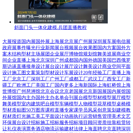
斜面门头一体化建模.兵团直播教程
大展报道
国内展
国外展
上海展
北京展
广州展
深圳展
车展
电信展
政府展
事件曝光
行业新闻
展台视频
展台效果图
国内方案
国外方
案
木结构
型材
主场展团
企业展厅
博物馆
规划馆
舞美巡展
商业空
间
企业直播
上海
北京
深圳
广州
成都
国内
国外
德国
美国
巴西
俄罗
斯
访谈直播
接单设计
展台设计
展厅设计
舞美设计
商业空间
平面
设计
施工图
文案策划
型材设计
车展设计
20年经验
工厂直播
上海
工厂
北京工厂
深圳工厂
广州工厂
成都工厂
武汉工厂
西安工厂
新
疆工厂
欧洲工厂
美国工厂
国内更多
上海新国际
上海虹桥馆
上海
世博馆
广州琶洲馆
北京会议
北京老国展
北京新国展
国内展馆
国
外展馆
国内主办
国外主办
名单会刊
展台模型
型材模型
展厅模型
舞美模型
室内建筑
吧台模型
车辆模型
人物模型
花草模型
桌椅模
型
材质贴图
50万图库
课程直播
专家课
学员风采
创意策划
建模教
程
材质灯光
施工美工
平面设计
动画
执行运营
销售管理
美术文艺
环保展台
设计招标
施工招标
服务招标
项目顾问
资质挂靠
租赁转
让
礼仪表演
票务酒店
物流运输
建材
法律
上海直聘
北京直聘
深圳