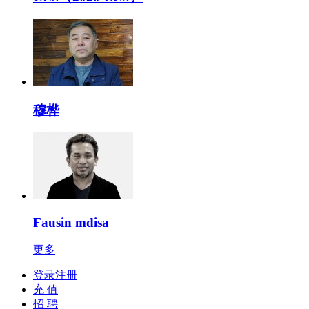
穆桦
Fausin mdisa
更多
登录注册
充 值
招 聘