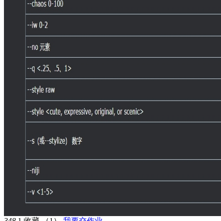
348
1
收藏
（1）
我要交作业