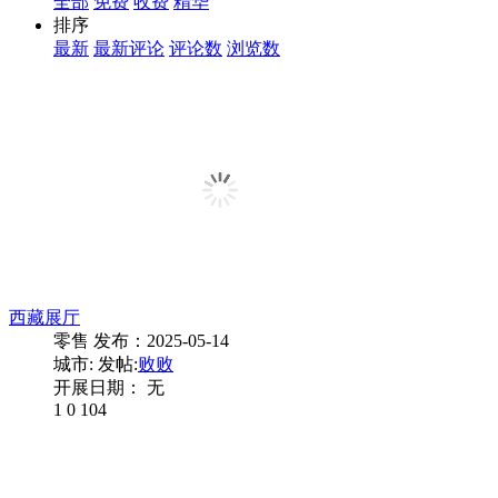
全部
免费
收费
精华
排序
最新
最新评论
评论数
浏览数
西藏展厅
零售
发布：2025-05-14
城市:
发帖:
败败
开展日期： 无
1
0
104