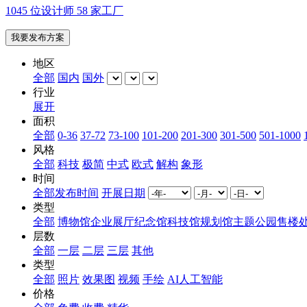
1045 位设计师 58 家工厂
我要发布方案
地区
全部
国内
国外
行业
展开
面积
全部
0-36
37-72
73-100
101-200
201-300
301-500
501-1000
风格
全部
科技
极简
中式
欧式
解构
象形
时间
全部
发布时间
开展日期
类型
全部
博物馆
企业展厅
纪念馆
科技馆
规划馆
主题公园
售楼
层数
全部
一层
二层
三层
其他
类型
全部
照片
效果图
视频
手绘
AI人工智能
价格