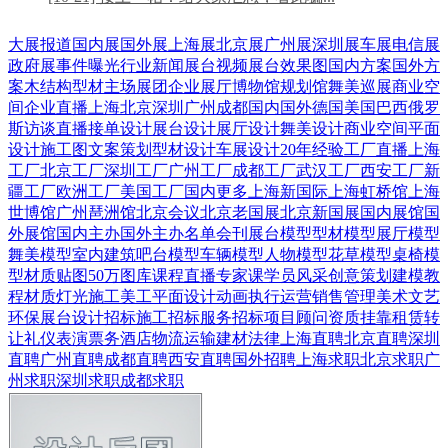
大展报道
国内展
国外展
上海展
北京展
广州展
深圳展
车展
电信展
政府展
事件曝光
行业新闻
展台视频
展台效果图
国内方案
国外方
案
木结构
型材
主场展团
企业展厅
博物馆
规划馆
舞美巡展
商业空
间
企业直播
上海
北京
深圳
广州
成都
国内
国外
德国
美国
巴西
俄罗
斯
访谈直播
接单设计
展台设计
展厅设计
舞美设计
商业空间
平面
设计
施工图
文案策划
型材设计
车展设计
20年经验
工厂直播
上海
工厂
北京工厂
深圳工厂
广州工厂
成都工厂
武汉工厂
西安工厂
新
疆工厂
欧洲工厂
美国工厂
国内更多
上海新国际
上海虹桥馆
上海
世博馆
广州琶洲馆
北京会议
北京老国展
北京新国展
国内展馆
国
外展馆
国内主办
国外主办
名单会刊
展台模型
型材模型
展厅模型
舞美模型
室内建筑
吧台模型
车辆模型
人物模型
花草模型
桌椅模
型
材质贴图
50万图库
课程直播
专家课
学员风采
创意策划
建模教
程
材质灯光
施工美工
平面设计
动画
执行运营
销售管理
美术文艺
环保展台
设计招标
施工招标
服务招标
项目顾问
资质挂靠
租赁转
让
礼仪表演
票务酒店
物流运输
建材
法律
上海直聘
北京直聘
深圳
直聘
广州直聘
成都直聘
西安直聘
国外招聘
上海求职
北京求职
广
州求职
深圳求职
成都求职