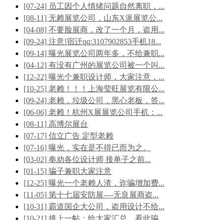
[07-24] 员工因个人情绪问题自然离职，...
[08-11] 无赖展览公司，山东X派展览公...
[04-08] 不要脸展商，改了一个月，盗用...
[09-24] 注意!宿迁qq:3107902853手机18...
[09-14] 曝光展览公司两年多，不给兼职...
[04-12] 有没有广州的展览公司被一个叫...
[12-22] 曝光个兼职设计师，大家注意，...
[10-25] 老赖！！！上海莹旺展览有限公...
[09-24] 老赖，垃圾公司，黑心老板，答...
[06-06] 老赖！杭州X展展览公司手机：...
[08-11] 高博尔展台
[07-17] 信立广告 定型老赖
[07-16] 曝光，实在是不得已而为之。
[03-02] 奉劝各位设计师 接单子之前...
[01-15] 骗子兼职大家注意
[12-25] 曝光一个老赖人渣，诈骗增加费...
[11-05] 第十七届安防展----无良展商盗...
[10-31] 霸道国企大公司，盗用设计不给...
[10-21] 接上一帖：给大家汇总，看此骗...