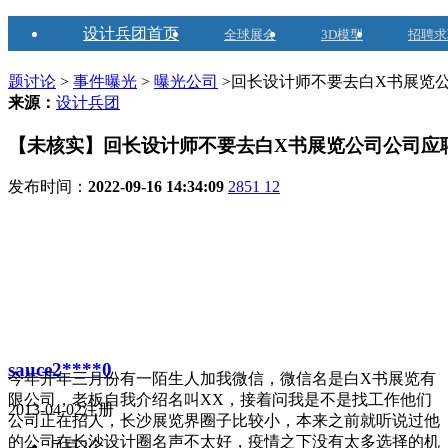
设计兵团首页
全球展会
3D模型
招聘求
题讨论
>
事件曝光
>
曝光公司
>回长设计师不要去白X书展览
来源：
设计兵团
【未核实】回长设计师不要去白X书展览公司公司应
发布时间：
2022-09-16 14:34:09
2851
12
sauce2****0
今年开年三月份有一陌生人加我微信，微信名是白X书展览有
限公司，老板自我介绍名叫XX，接着问我是不是找工作他们
2013-04-02注册
公司正在招人，长沙展览界圈子比较小，本来之前就听说过他
的公司在长沙设计圈名声不太好，疫情之下没有太多选择的机
兵豆
2个