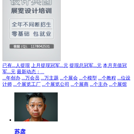
已有
...
人提现
上月提现冠军
...
元
提现总冠军
...
元
本月充值冠
军
...
元
最新动态：
...
...
年创办
...
万会员
...
万主题
...
个展会
...
个模型
...
个教程
...
位设
计师
...
个展览工厂
...
个展览公司
...
个展商
...
个主办
...
个展馆
苏彦