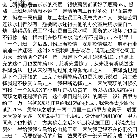
会，我就抱着去试试的态度，很快薪资都谈好了底薪6K加提
兵币
357个
成，上班环境我就不说了，是我所有工作过的公司里面最差
的，就在一民房里，加上老板员工和我总共四个人，关键公司
连饮水机都没有，想要喝水还得去他的办公室用烧水壶自己
烧，搞得我们员工平时都是自己买水喝，厕所的水箱坏了也舍
不得修，搞一根木棍在按压冲水,这些都不是重点，在那里上
了一个月班，之后四月份上海疫情，深圳疫情爆发，展览行业
前途一片迷茫，这时XX把我叫进去谈话，说现在疫情公司压
力大，给我两个选择，第一就是下个月开始降薪1K，但是上
完的这个月也要降薪1K，我听完震惊了，从来没有听说过这
种降薪法，也从来没有见过如此厚颜无耻之人，一般降薪也是
从下个月开始的，上完了班再降薪我也是头次听说过！第二选
择就是不接受立马走人，我果断选择走人，因为离职的时候公
司接了一个XXXX的小展厅是我负责的，所以我跟XX约定好
离职之后还是我负责，这个项目是纯设计的案子，设计费甲方
给了一万，当初XX只打算给我15%的提成，我觉得太少跟他
谈到20%，我离职之后的一两个月里一直帮甲方改案子，后面
因为改的太多，XX说要加三千块钱，设计费加到13000，甲方
同意了也打钱了，方案确定之后XX让我做施工图，我说先把
另外一半给我我立马给你出施工图，因为我已经不在你们公司
上班了，我要保证我的利益，效果图这一部分已经完成了钱也